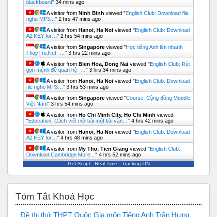
blackboard
"
34 mins ago
A visitor from
Ninh Binh
viewed "
English Club: Download file
nghe MP3…
"
2 hrs 47 mins ago
A visitor from
Hanoi, Ha Noi
viewed "
English Club: Download
A2 KEY for…
"
2 hrs 54 mins ago
A visitor from
Singapore
viewed "
Học tiếng Anh lên nhanh
ThayTro.Net -…
"
3 hrs 22 mins ago
A visitor from
Bien Hoa, Dong Nai
viewed "
English Club: Rút
gọn mệnh đề quan hệ -…
"
3 hrs 34 mins ago
A visitor from
Hanoi, Ha Noi
viewed "
English Club: Download
file nghe MP3…
"
3 hrs 53 mins ago
A visitor from
Singapore
viewed "
Course: Cộng đồng Moodle
Việt Nam
"
3 hrs 54 mins ago
A visitor from
Ho Chi Minh City, Ho Chi Minh
viewed
"
Education: Cách viết mở bài một bài văn…
"
4 hrs 42 mins ago
A visitor from
Hanoi, Ha Noi
viewed "
English Club: Download
A2 KEY for…
"
4 hrs 48 mins ago
A visitor from
My Tho, Tien Giang
viewed "
English Club:
Download Cambridge More…
"
4 hrs 52 mins ago
Get Script
Real Time
Tracking ON
Bỏ qua Tóm tắt khoá học
Tóm Tắt Khoá Học
Đề thi thử THPT Quốc Gia môn Tiếng Anh Trần Hưng