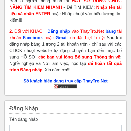
Bạn là người thông minh thì
HÃY SỬ DỤNG CHỨC
NĂNG TÌM KIẾM NHANH
- Để TÌM KIẾM:
Nhập tên tài
liệu và nhấn ENTER
hoặc Nhấp chuột vào biểu tượng tìm
kiếm!!!
2.
Đối với KHÁCH
Đăng nhập
vào ThayTro.Net
bằng
tài
khoản
Faceboo
k
hoặc
Gmail
xin đặc biệt lưu ý:
Sau khi
đăng nhập bằng 1 trong 2 tài khoản trên - chỉ sau vài các
CLICK chuột website tự động chuyển bạn đến mục bổ
sung HỒ SƠ,
các bạn vui lòng Bổ sung Thông tin về
;
Nghề nghiệp và Nơi làm việc, học tập
để hoàn tất
quá
trình Đăng nhập
. Xin cảm ơn!!!
Số khách hiện đang truy cập ThayTro.Net
Bỏ qua Đăng nhập
Đăng Nhập
Tên đăng nhập