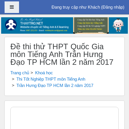
Bảng điều khiển cạnh
Đang truy cập như Khách (
Đăng nhập
)
Chuyển tới nội dung chính
Đề thi thử THPT Quốc Gia
môn Tiếng Anh Trần Hưng
Đạo TP HCM lần 2 năm 2017
Trang chủ
Khoá học
Thi Tốt Nghiệp THPT môn Tiếng Anh
Trần Hưng Đạo TP HCM lần 2 năm 2017
Tổng quan các chủ đề
Chung