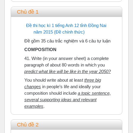
Chủ đề 1
Đề thi học kì 1 tiếng Anh 12 tỉnh Đồng Nai
năm 2015 (Đề chính thức)
Trắc nghiệm
Đề gồm 35 câu trắc nghiệm và 6 câu tự luận
COMPOSITION
41. Write (in your answer sheet) a complete
paragraph of about 80 words in which you
predict what like will be like in the year 2050?
You should write about at least
three big
changes
in people’s life and ideally your
composition should include
a topic sentence,
several supporting ideas and relevant
examples
.
Chủ đề 2