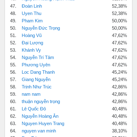
47.
Đoàn Linh
52,38%
48.
Uyen Thu
52,38%
49.
Pham Kim
50,00%
50.
Nguyễn Đức Trọng
50,00%
51.
Hoàng Vũ
47,62%
52.
Đại Lượng
47,62%
53.
Khánh Vy
47,62%
54.
Nguyễn Trí Tâm
47,62%
55.
Phương Uyên
47,62%
56.
Loc Dang Thanh
45,24%
57.
Giang Nguyễn
45,24%
58.
Trịnh Như Trúc
42,86%
59.
nam nam
42,86%
60.
thuận nguyễn trọng
42,86%
61.
Lê Quốc Đô
40,48%
62.
Nguyễn Hoàng Ân
40,48%
63.
Nguyen Huyen Trang
40,48%
64.
nguyen van minh
38,10%