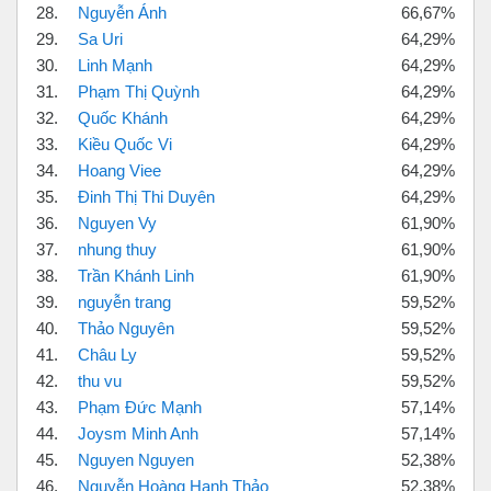
28.
Nguyễn Ánh
66,67%
29.
Sa Uri
64,29%
30.
Linh Mạnh
64,29%
31.
Phạm Thị Quỳnh
64,29%
32.
Quốc Khánh
64,29%
33.
Kiều Quốc Vi
64,29%
34.
Hoang Viee
64,29%
35.
Đinh Thị Thi Duyên
64,29%
36.
Nguyen Vy
61,90%
37.
nhung thuy
61,90%
38.
Trần Khánh Linh
61,90%
39.
nguyễn trang
59,52%
40.
Thảo Nguyên
59,52%
41.
Châu Ly
59,52%
42.
thu vu
59,52%
43.
Phạm Đức Mạnh
57,14%
44.
Joysm Minh Anh
57,14%
45.
Nguyen Nguyen
52,38%
46.
Nguyễn Hoàng Hạnh Thảo
52,38%