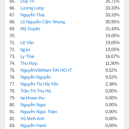
65.
Duy Trí
35,71%
66.
Lương Long
33,33%
67.
Nguyễn Thái
33,33%
68.
Lê Nguyễn Cẩm Nhung
30,95%
69.
Mỹ Duyên
21,43%
70.
19,05%
71.
Lê Vân
19,05%
72.
tgj jui
19,05%
73.
Ly Thai
16,67%
74.
Thu Hợp
11,90%
75.
NguyễnViệtNam FAI HO-IT
9,52%
76.
Nguyễn Nguyễn
9,52%
77.
Nguyễn Thị Hải Yến
2,38%
78.
Trần Thị Thu Hà
0,00%
79.
tai khoan thu
0,00%
80.
Nguyễn Ngọc
0,00%
81.
Nguyễn Ngọc Trâm
0,00%
82.
Vũ Minh Anh
0,00%
83.
Nguyễn Hạnh
0,00%