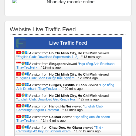
Bỏ qua Website Live Traffic Feed
Website Live Traffic Feed
Live Traffic Feed
A visitor from
Ho Chi Minh City, Ho Chi Minh
viewed
"
English Club: Download Superminds 1, 2,…
"
13 mins ago
A visitor from
Singapore
viewed "
Học tiếng Anh lên nhanh
ThayTro.Net -…
"
19 mins ago
A visitor from
Ho Chi Minh City, Ho Chi Minh
viewed
"
English Club: Sách Bài tập trắc nghiệm…
"
20 mins ago
A visitor from
Burgos, Castilla Y Leon
viewed "
Học tiếng
Anh lên nhanh ThayTro.Net -…
"
20 mins ago
A visitor from
Ho Chi Minh City, Ho Chi Minh
viewed
"
English Club: Download Get Ready For…
"
27 mins ago
A visitor from
Hanoi, Ha Noi
viewed "
English Club:
Cambridge English Grammar…
"
47 mins ago
A visitor from
Ca Mau
viewed "
Học tiếng Anh lên nhanh
ThayTro.Net -…
"
1 hr 6 mins ago
A visitor from
Chau Doc, An Giang
viewed "
Thẻ -
Cambridge A2 Key for Schools exam…
"
1 hr 19 mins ago