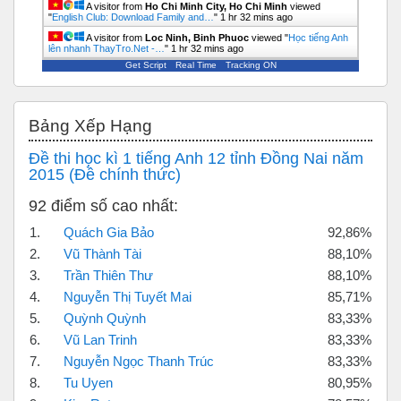
A visitor from
Ho Chi Minh City, Ho Chi Minh
viewed
"
English Club: Download Family and…
"
1 hr 32 mins ago
A visitor from
Loc Ninh, Binh Phuoc
viewed "
Học tiếng Anh
lên nhanh ThayTro.Net -…
"
1 hr 32 mins ago
Get Script
Real Time
Tracking ON
Bỏ qua Bảng xếp hạng
Bảng Xếp Hạng
Đề thi học kì 1 tiếng Anh 12 tỉnh Đồng Nai năm
2015 (Đề chính thức)
92 điểm số cao nhất:
1.
Quách Gia Bảo
92,86%
2.
Vũ Thành Tài
88,10%
3.
Trần Thiên Thư
88,10%
4.
Nguyễn Thị Tuyết Mai
85,71%
5.
Quỳnh Quỳnh
83,33%
6.
Vũ Lan Trinh
83,33%
7.
Nguyễn Ngọc Thanh Trúc
83,33%
8.
Tu Uyen
80,95%