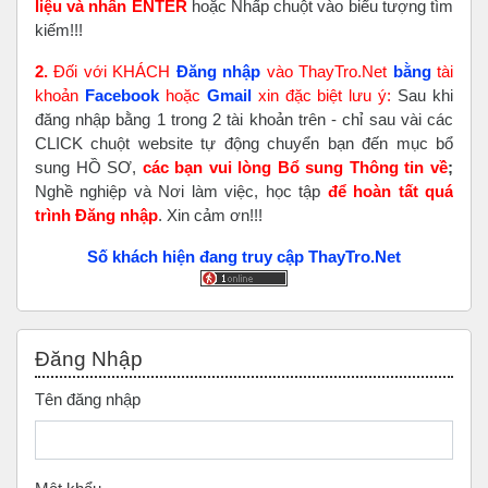
liệu và nhấn ENTER
hoặc Nhấp chuột vào biểu tượng tìm
kiếm!!!
2.
Đối với KHÁCH
Đăng nhập
vào ThayTro.Net
bằng
tài
khoản
Faceboo
k
hoặc
Gmail
xin đặc biệt lưu ý:
Sau khi
đăng nhập bằng 1 trong 2 tài khoản trên - chỉ sau vài các
CLICK chuột website tự động chuyển bạn đến mục bổ
sung HỒ SƠ,
các bạn vui lòng Bổ sung Thông tin về
;
Nghề nghiệp và Nơi làm việc, học tập
để hoàn tất
quá
trình Đăng nhập
. Xin cảm ơn!!!
Số khách hiện đang truy cập ThayTro.Net
Bỏ qua Đăng nhập
Đăng Nhập
Tên đăng nhập