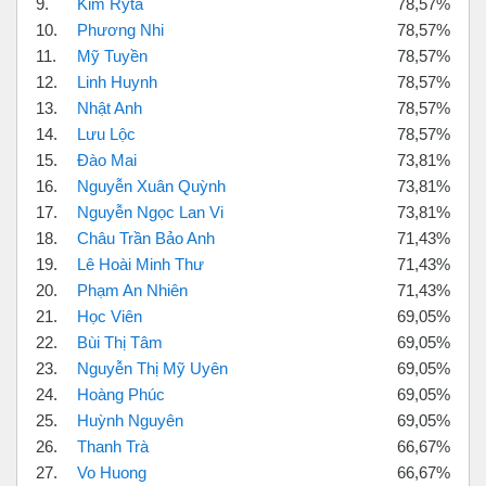
9.
Kim Ryta
78,57%
10.
Phương Nhi
78,57%
11.
Mỹ Tuyền
78,57%
12.
Linh Huynh
78,57%
13.
Nhật Anh
78,57%
14.
Lưu Lộc
78,57%
15.
Đào Mai
73,81%
16.
Nguyễn Xuân Quỳnh
73,81%
17.
Nguyễn Ngọc Lan Vi
73,81%
18.
Châu Trần Bảo Anh
71,43%
19.
Lê Hoài Minh Thư
71,43%
20.
Phạm An Nhiên
71,43%
21.
Học Viên
69,05%
22.
Bùi Thị Tâm
69,05%
23.
Nguyễn Thị Mỹ Uyên
69,05%
24.
Hoàng Phúc
69,05%
25.
Huỳnh Nguyên
69,05%
26.
Thanh Trà
66,67%
27.
Vo Huong
66,67%