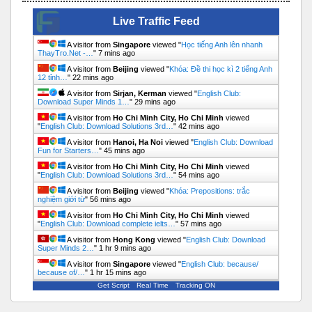
Live Traffic Feed
A visitor from
Singapore
viewed "
Học tiếng Anh lên nhanh
ThayTro.Net -…
"
7 mins ago
A visitor from
Beijing
viewed "
Khóa: Đề thi học kì 2 tiếng Anh
12 tỉnh…
"
22 mins ago
A visitor from
Sirjan, Kerman
viewed "
English Club:
Download Super Minds 1…
"
29 mins ago
A visitor from
Ho Chi Minh City, Ho Chi Minh
viewed
"
English Club: Download Solutions 3rd…
"
42 mins ago
A visitor from
Hanoi, Ha Noi
viewed "
English Club: Download
Fun for Starters…
"
45 mins ago
A visitor from
Ho Chi Minh City, Ho Chi Minh
viewed
"
English Club: Download Solutions 3rd…
"
54 mins ago
A visitor from
Beijing
viewed "
Khóa: Prepositions: trắc
nghiệm giới từ
"
56 mins ago
A visitor from
Ho Chi Minh City, Ho Chi Minh
viewed
"
English Club: Download complete ielts…
"
57 mins ago
A visitor from
Hong Kong
viewed "
English Club: Download
Super Minds 2…
"
1 hr 9 mins ago
A visitor from
Singapore
viewed "
English Club: because/
because of/…
"
1 hr 15 mins ago
Get Script
Real Time
Tracking ON