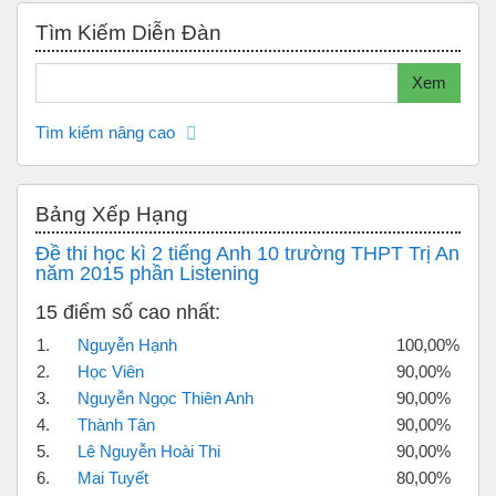
Bỏ qua Tìm kiếm diễn đàn
Tìm Kiếm Diễn Đàn
Tìm kiếm
Xem
Tìm kiếm nâng cao
Bỏ qua Bảng xếp hạng
Bảng Xếp Hạng
Đề thi học kì 2 tiếng Anh 10 trường THPT Trị An
năm 2015 phần Listening
15 điểm số cao nhất:
1.
Nguyễn Hạnh
100,00%
2.
Học Viên
90,00%
3.
Nguyễn Ngọc Thiên Anh
90,00%
4.
Thành Tân
90,00%
5.
Lê Nguyễn Hoài Thi
90,00%
6.
Mai Tuyết
80,00%