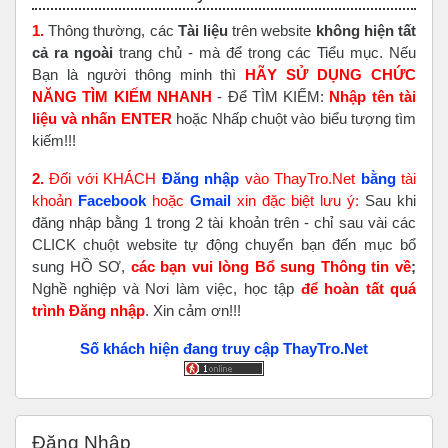
1.
Thông thường, các
Tài liệu
trên website
không hiện tất
cả ra ngoài
trang chủ - mà để trong các Tiểu mục. Nếu
Bạn là người thông minh thì
HÃY SỬ DỤNG CHỨC
NĂNG TÌM KIẾM NHANH
- Để TÌM KIẾM:
Nhập tên tài
liệu và nhấn ENTER
hoặc Nhấp chuột vào biểu tượng tìm
kiếm!!!
2.
Đối với KHÁCH
Đăng nhập
vào ThayTro.Net
bằng
tài
khoản
Faceboo
k
hoặc
Gmail
xin đặc biệt lưu ý:
Sau khi
đăng nhập bằng 1 trong 2 tài khoản trên - chỉ sau vài các
CLICK chuột website tự động chuyển bạn đến mục bổ
sung HỒ SƠ,
các bạn vui lòng Bổ sung Thông tin về
;
Nghề nghiệp và Nơi làm việc, học tập
để hoàn tất
quá
trình Đăng nhập
. Xin cảm ơn!!!
Số khách hiện đang truy cập ThayTro.Net
Bỏ qua Đăng nhập
Đăng Nhập