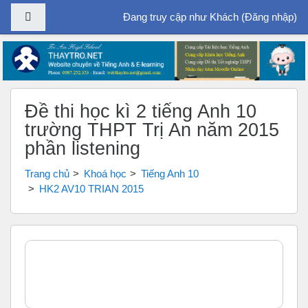
Bảng điều khiển cạnh
Đang truy cập như Khách (
Đăng nhập
)
Chuyển tới nội dung chính
Đề thi học kì 2 tiếng Anh 10
trường THPT Trị An năm 2015
phần listening
Trang chủ
Khoá học
Tiếng Anh 10
HK2 AV10 TRIAN 2015
Tổng quan các chủ đề
Chung