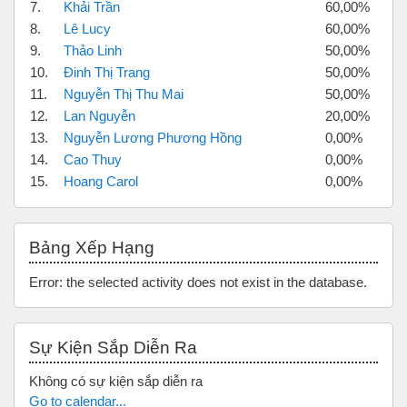
7.
Khải Trần
60,00%
8.
Lê Lucy
60,00%
9.
Thảo Linh
50,00%
10.
Đinh Thị Trang
50,00%
11.
Nguyễn Thị Thu Mai
50,00%
12.
Lan Nguyễn
20,00%
13.
Nguyễn Lương Phương Hồng
0,00%
14.
Cao Thuy
0,00%
15.
Hoang Carol
0,00%
Bỏ qua Bảng xếp hạng
Bảng Xếp Hạng
Error: the selected activity does not exist in the database.
Bỏ qua Sự kiện sắp diễn ra
Sự Kiện Sắp Diễn Ra
Không có sự kiện sắp diễn ra
Go to calendar...