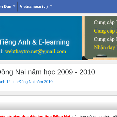
ễn Đàn
Vietnamese ‎(vi)‎
h Đồng Nai năm học 2009 - 2010
g Anh 12 tỉnh Đồng Nai năm 2010
2 của sở giáo dục đào tạo tỉnh Đồng Nai
, các bạn sử dụng chức n