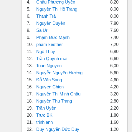
4.
Châu Phương Uyên
8,20
5.
Nguyễn Thị Hồ Trang
8,00
6.
Thanh Trà
8,00
7.
Nguyễn Duyên
7,80
8.
Sa Uri
7,60
9.
Phạm Đức Mạnh
7,40
10.
pham kesther
7,20
11.
Ngô Thùy
6,80
12.
Trần Quỳnh mai
6,60
13.
Toan Nguyen
6,00
14.
Nguyễn Nguyên Hưởng
5,60
15.
Đỗ Văn Sang
4,60
16.
Nguyen Chien
4,20
17.
Nguyễn Thị Minh Châu
3,20
18.
Nguyễn Thu Trang
2,80
19.
Trần Uyên
2,20
20.
Trực BK
1,80
21.
trinh anh
1,60
22.
Duy Nguyễn Đức Duy
1,20