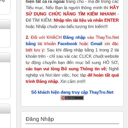
hiện tất cả ra ngoài
trang chủ - mà để trong các
Tiểu mục. Nếu Bạn là người thông minh thì
HÃY
SỬ DỤNG CHỨC NĂNG TÌM KIẾM NHANH
-
Để TÌM KIẾM:
Nhập tên tài liệu và nhấn ENTER
hoặc Nhấp chuột vào biểu tượng tìm kiếm!!!
2.
Đối với KHÁCH
Đăng nhập
vào ThayTro.Net
bằng
tài khoản
Faceboo
k
hoặc
Gmail
xin đặc
biệt lưu ý:
Sau khi đăng nhập bằng 1 trong 2 tài
khoản trên - chỉ sau vài các CLICK chuột website
tự động chuyển bạn đến mục bổ sung HỒ SƠ,
các bạn vui lòng Bổ sung Thông tin về
;
Nghề
nghiệp và Nơi làm việc, học tập
để hoàn tất
quá
trình Đăng nhập
. Xin cảm ơn!!!
Số khách hiện đang truy cập ThayTro.Net
Bỏ qua Đăng nhập
Đăng Nhập