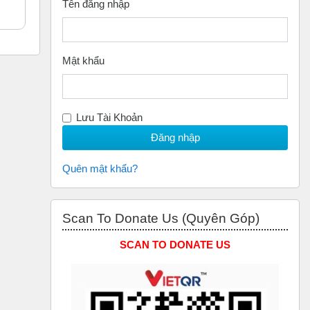
Tên đăng nhập
Mật khẩu
Lưu Tài Khoản
Quên mật khẩu?
Bỏ qua Scan to Donate Us (Quyên Góp)
Scan To Donate Us (Quyên Góp)
SCAN TO DONATE US