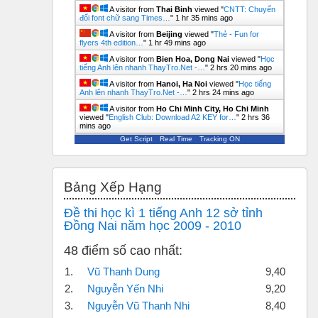
A visitor from
Thai Binh
viewed "
CNTT: Chuyển
đổi font chữ sang Times…
"
1 hr 35 mins ago
A visitor from
Beijing
viewed "
Thẻ - Fun for
flyers 4th edition…
"
1 hr 49 mins ago
A visitor from
Bien Hoa, Dong Nai
viewed "
Học
tiếng Anh lên nhanh ThayTro.Net -…
"
2 hrs 20 mins ago
A visitor from
Hanoi, Ha Noi
viewed "
Học tiếng
Anh lên nhanh ThayTro.Net -…
"
2 hrs 24 mins ago
A visitor from
Ho Chi Minh City, Ho Chi Minh
viewed "
English Club: Download A2 KEY for…
"
2 hrs 36
mins ago
Get Script
Real Time
Tracking ON
Bỏ qua Bảng xếp hạng
Bảng Xếp Hạng
Đề thi học kì 1 tiếng Anh 12 sở tỉnh
Đồng Nai năm học 2009 - 2010
48 điểm số cao nhất:
1.
Vũ Thanh Dung
9,40
2.
Nguyễn Yến Nhi
9,20
3.
Nguyễn Vũ Thanh Nhi
8,40