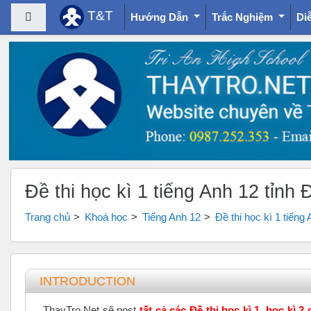
T&T
Bảng điều khiển cạnh
Hướng Dẫn
Trắc Nghiệm
Di
Chuyển tới nội dung chính
Đề thi học kì 1 tiếng Anh 12 tỉn
Trang chủ
Khoá học
Tiếng Anh 12
Đề thi học kì 1 tiến
Tổng quan các chủ đề
INTRODUCTION
ThayTro.Net sẽ post
tất cả các Đề thi học kì 1, học kì 