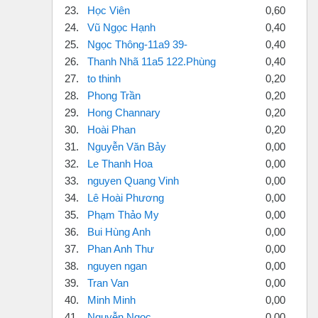
23.
Học Viên
0,60
24.
Vũ Ngọc Hạnh
0,40
25.
Ngọc Thông-11a9 39-
0,40
26.
Thanh Nhã 11a5 122.Phùng
0,40
27.
to thinh
0,20
28.
Phong Trần
0,20
29.
Hong Channary
0,20
30.
Hoài Phan
0,20
31.
Nguyễn Văn Bảy
0,00
32.
Le Thanh Hoa
0,00
33.
nguyen Quang Vinh
0,00
34.
Lê Hoài Phương
0,00
35.
Phạm Thảo My
0,00
36.
Bui Hùng Anh
0,00
37.
Phan Anh Thư
0,00
38.
nguyen ngan
0,00
39.
Tran Van
0,00
40.
Minh Minh
0,00
41.
Nguyễn Ngọc
0,00