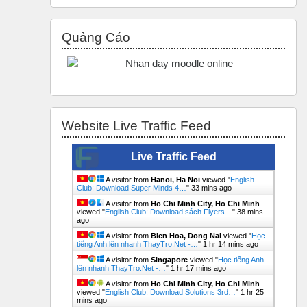
Bỏ qua Quảng Cáo
Quảng Cáo
Bỏ qua Website Live Traffic Feed
Website Live Traffic Feed
Live Traffic Feed
A visitor from
Hanoi, Ha Noi
viewed "
English
Club: Download Super Minds 4…
"
33 mins ago
A visitor from
Ho Chi Minh City, Ho Chi Minh
viewed "
English Club: Download sách Flyers…
"
38 mins
ago
A visitor from
Bien Hoa, Dong Nai
viewed "
Học
tiếng Anh lên nhanh ThayTro.Net -…
"
1 hr 14 mins ago
A visitor from
Singapore
viewed "
Học tiếng Anh
lên nhanh ThayTro.Net -…
"
1 hr 17 mins ago
A visitor from
Ho Chi Minh City, Ho Chi Minh
viewed "
English Club: Download Solutions 3rd…
"
1 hr 25
mins ago