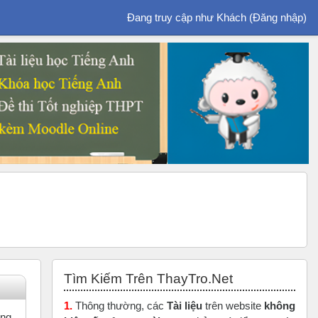
Đang truy cập như Khách (
Đăng nhập
)
Bỏ qua Tìm Kiếm Trên ThayTro.Net
Tìm Kiếm Trên ThayTro.Net
1.
Thông thường, các
Tài liệu
trên website
không
ăng