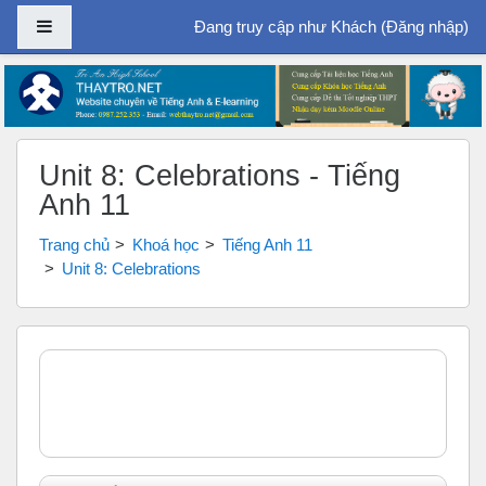
Bảng điều khiển cạnh
Đang truy cập như Khách (
Đăng nhập
)
Chuyển tới nội dung chính
Unit 8: Celebrations - Tiếng
Anh 11
Trang chủ
Khoá học
Tiếng Anh 11
Unit 8: Celebrations
Tổng quan các chủ đề
Chung