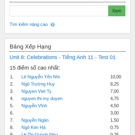
Tìm kiếm
Xem
Tìm kiếm nâng cao
Bỏ qua Bảng xếp hạng
Bảng Xếp Hạng
Unit 8: Celebrations - Tiếng Anh 11 - Test 01
15 điểm số cao nhất:
1.
Lê Nguyễn Yến Nhi
10,00
2.
Ngô Trường Huy
8,25
3.
Nguyen Viet Ty
7,00
4.
nguyen thi my duyen
4,75
5.
Nguyễn Vĩnh
4,50
6.
3,00
7.
Nguyễn Ngân
1,50
8.
Ngô Kim Hà
0,75
9.
Lê Thị Quỳnh Như
0,25