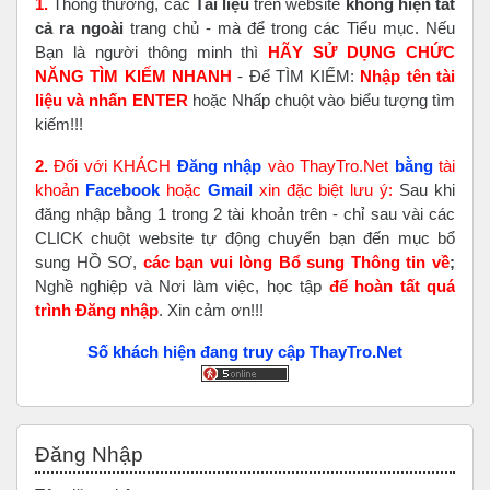
1.
Thông thường, các
Tài liệu
trên website
không hiện tất
cả ra ngoài
trang chủ - mà để trong các Tiểu mục. Nếu
Bạn là người thông minh thì
HÃY SỬ DỤNG CHỨC
NĂNG TÌM KIẾM NHANH
- Để TÌM KIẾM:
Nhập tên tài
liệu và nhấn ENTER
hoặc Nhấp chuột vào biểu tượng tìm
kiếm!!!
2.
Đối với KHÁCH
Đăng nhập
vào ThayTro.Net
bằng
tài
khoản
Faceboo
k
hoặc
Gmail
xin đặc biệt lưu ý:
Sau khi
đăng nhập bằng 1 trong 2 tài khoản trên - chỉ sau vài các
CLICK chuột website tự động chuyển bạn đến mục bổ
sung HỒ SƠ,
các bạn vui lòng Bổ sung Thông tin về
;
Nghề nghiệp và Nơi làm việc, học tập
để hoàn tất
quá
trình Đăng nhập
. Xin cảm ơn!!!
Số khách hiện đang truy cập ThayTro.Net
Bỏ qua Đăng nhập
Đăng Nhập