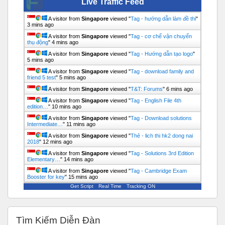
Live Traffic Feed
A visitor from
Singapore
viewed "
Tag - hướng dẫn làm đề thi
"
3 mins ago
A visitor from
Singapore
viewed "
Tag - cơ chế vận chuyển
thụ động
"
4 mins ago
A visitor from
Singapore
viewed "
Tag - Hướng dẫn tạo logo
"
5 mins ago
A visitor from
Singapore
viewed "
Tag - download family and
friend 5 test
"
5 mins ago
A visitor from
Singapore
viewed "
T&T: Forums
"
7 mins ago
A visitor from
Singapore
viewed "
Tag - English File 4th
edition…
"
10 mins ago
A visitor from
Singapore
viewed "
Tag - Download solutions
Intermediate…
"
11 mins ago
A visitor from
Singapore
viewed "
Thẻ - lich thi hk2 dong nai
2018
"
12 mins ago
A visitor from
Singapore
viewed "
Tag - Solutions 3rd Edition
Elementary…
"
14 mins ago
A visitor from
Singapore
viewed "
Tag - Cambridge Exam
Booster for key
"
15 mins ago
Get Script
Real Time
Tracking ON
Bỏ qua Tìm kiếm diễn đàn
Tìm Kiếm Diễn Đàn