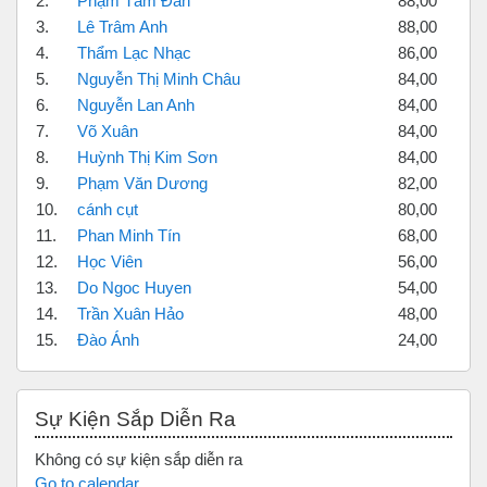
2.
Phạm Tâm Đan
88,00
3.
Lê Trâm Anh
88,00
4.
Thẩm Lạc Nhạc
86,00
5.
Nguyễn Thị Minh Châu
84,00
6.
Nguyễn Lan Anh
84,00
7.
Võ Xuân
84,00
8.
Huỳnh Thị Kim Sơn
84,00
9.
Phạm Văn Dương
82,00
10.
cánh cụt
80,00
11.
Phan Minh Tín
68,00
12.
Học Viên
56,00
13.
Do Ngoc Huyen
54,00
14.
Trần Xuân Hảo
48,00
15.
Đào Ánh
24,00
Bỏ qua Sự kiện sắp diễn ra
Sự Kiện Sắp Diễn Ra
Không có sự kiện sắp diễn ra
Go to calendar...