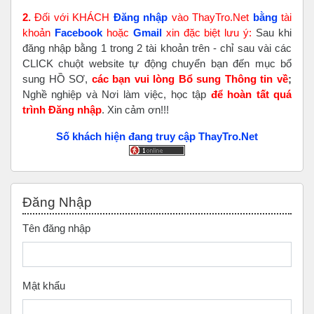
2.
Đối với KHÁCH
Đăng nhập
vào ThayTro.Net
bằng
tài
khoản
Faceboo
k
hoặc
Gmail
xin đặc biệt lưu ý:
Sau khi
đăng nhập bằng 1 trong 2 tài khoản trên - chỉ sau vài các
CLICK chuột website tự động chuyển bạn đến mục bổ
sung HỒ SƠ,
các bạn vui lòng Bổ sung Thông tin về
;
Nghề nghiệp và Nơi làm việc, học tập
để hoàn tất
quá
trình Đăng nhập
. Xin cảm ơn!!!
Số khách hiện đang truy cập ThayTro.Net
Bỏ qua Đăng nhập
Đăng Nhập
Tên đăng nhập
Mật khẩu