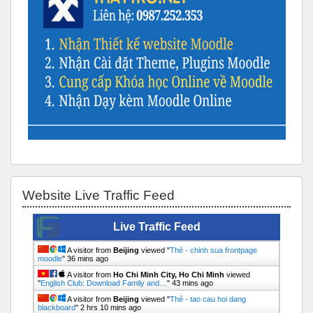
Bỏ qua Website Live Traffic Feed
Website Live Traffic Feed
Live Traffic Feed
A visitor from
Beijing
viewed "
Thẻ - chinh sua frontpage
moodle
"
36 mins ago
A visitor from
Ho Chi Minh City, Ho Chi Minh
viewed
"
English Club: Download Family and…
"
43 mins ago
A visitor from
Beijing
viewed "
Thẻ - tao cau hoi dang
blackboard
"
2 hrs 10 mins ago