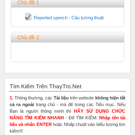
Chủ đề 1
Trắc nghiệm
Reported speech - Câu tường thuật
Chủ đề 2
Bỏ qua Tìm Kiếm Trên ThayTro.Net
Tìm Kiếm Trên ThayTro.Net
1.
Thông thường, các
Tài liệu
trên website
không hiện tất
cả ra ngoài
trang chủ - mà để trong các Tiểu mục. Nếu
Bạn là người thông minh thì
HÃY SỬ DỤNG CHỨC
NĂNG TÌM KIẾM NHANH
- Để TÌM KIẾM:
Nhập tên tài
liệu và nhấn ENTER
hoặc Nhấp chuột vào biểu tượng tìm
kiếm!!!