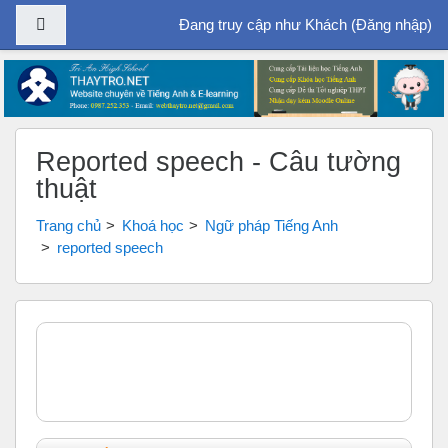
Bảng điều khiển cạnh
Đang truy cập như Khách (
Đăng nhập
)
Chuyển tới nội dung chính
Reported speech - Câu tường
thuật
Trang chủ
Khoá học
Ngữ pháp Tiếng Anh
reported speech
Tổng quan các chủ đề
Chung