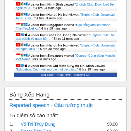
A visitor from
Ninh Binh
viewed "
English Club: Download file
nghe MP3…
"
4 hrs 24 mins ago
A visitor from
Hanoi, Ha Noi
viewed "
English Club: Download
A2 KEY for…
"
4 hrs 31 mins ago
A visitor from
Singapore
viewed "
Học tiếng Anh lên nhanh
ThayTro.Net -…
"
4 hrs 59 mins ago
A visitor from
Bien Hoa, Dong Nai
viewed "
English Club: Rút
gọn mệnh đề quan hệ -…
"
5 hrs 11 mins ago
A visitor from
Hanoi, Ha Noi
viewed "
English Club: Download
file nghe MP3…
"
5 hrs 30 mins ago
A visitor from
Singapore
viewed "
Course: Cộng đồng Moodle
Việt Nam
"
5 hrs 31 mins ago
A visitor from
Ho Chi Minh City, Ho Chi Minh
viewed
"
Education: Cách viết mở bài một bài văn…
"
6 hrs 19 mins ago
Get Script
Real Time
Tracking ON
Bỏ qua Bảng xếp hạng
Bảng Xếp Hạng
Reported speech - Câu tường thuật
15 điểm số cao nhất:
1.
Võ Thị Thùy Dung
90,00