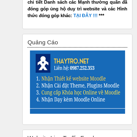
chi tiết Danh sách các Mạnh thường quân đã
đóng góp ủng hộ duy trì website và các Hình
thức đóng góp khác:
TẠI ĐÂY !!!
***
Bỏ qua Quảng Cáo
Quảng Cáo
Bỏ qua Website Live Traffic Feed