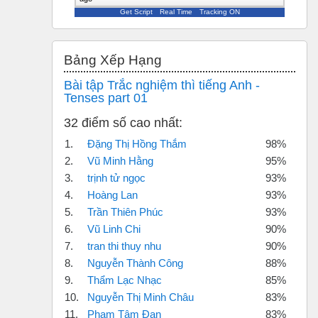
Get Script
Real Time
Tracking ON
Bỏ qua Bảng xếp hạng
Bảng Xếp Hạng
Bài tập Trắc nghiệm thì tiếng Anh -
Tenses part 01
32 điểm số cao nhất:
1.
Đặng Thị Hồng Thắm
98%
2.
Vũ Minh Hằng
95%
3.
trịnh tử ngọc
93%
4.
Hoàng Lan
93%
5.
Trần Thiên Phúc
93%
6.
Vũ Linh Chi
90%
7.
tran thi thuy nhu
90%
8.
Nguyễn Thành Công
88%
9.
Thẩm Lạc Nhạc
85%
10.
Nguyễn Thị Minh Châu
83%
11.
Phạm Tâm Đan
83%