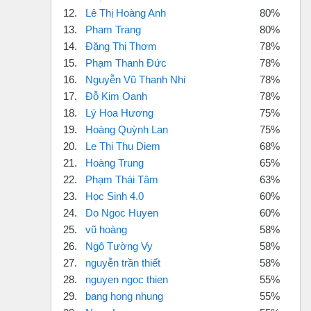
12.
Lê Thị Hoàng Anh
80%
13.
Pham Trang
80%
14.
Đặng Thị Thơm
78%
15.
Phạm Thanh Đức
78%
16.
Nguyễn Vũ Thanh Nhi
78%
17.
Đỗ Kim Oanh
78%
18.
Lý Hoa Hương
75%
19.
Hoàng Quỳnh Lan
75%
20.
Le Thi Thu Diem
68%
21.
Hoàng Trung
65%
22.
Phạm Thái Tâm
63%
23.
Học Sinh 4.0
60%
24.
Do Ngoc Huyen
60%
25.
vũ hoàng
58%
26.
Ngô Tường Vy
58%
27.
nguyễn trần thiết
58%
28.
nguyen ngoc thien
55%
29.
bang hong nhung
55%