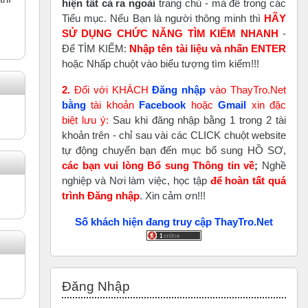
hiện tất cả ra ngoài
trang chủ - mà để trong các
Tiểu mục. Nếu Bạn là người thông minh thì
HÃY
SỬ DỤNG CHỨC NĂNG TÌM KIẾM NHANH
-
Để TÌM KIẾM:
Nhập tên tài liệu và nhấn ENTER
hoặc Nhấp chuột vào biểu tượng tìm kiếm!!!
2.
Đối với KHÁCH
Đăng nhập
vào ThayTro.Net
bằng
tài khoản
Faceboo
k
hoặc
Gmail
xin đặc
biệt lưu ý:
Sau khi đăng nhập bằng 1 trong 2 tài
khoản trên - chỉ sau vài các CLICK chuột website
tự động chuyển bạn đến mục bổ sung HỒ SƠ,
các bạn vui lòng Bổ sung Thông tin về
;
Nghề
nghiệp và Nơi làm việc, học tập
để hoàn tất
quá
trình Đăng nhập
. Xin cảm ơn!!!
Số khách hiện đang truy cập ThayTro.Net
Bỏ qua Đăng nhập
Đăng Nhập