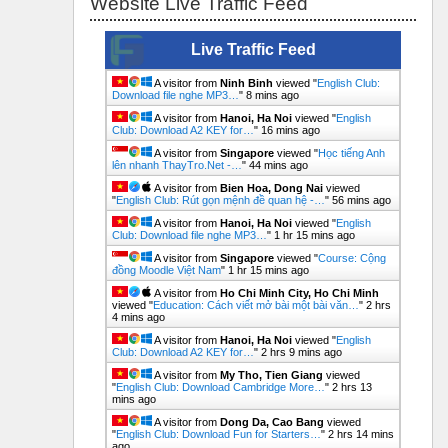
Website Live Traffic Feed
Live Traffic Feed
A visitor from
Ninh Binh
viewed "
English Club:
Download file nghe MP3…
"
8 mins ago
A visitor from
Hanoi, Ha Noi
viewed "
English
Club: Download A2 KEY for…
"
16 mins ago
A visitor from
Singapore
viewed "
Học tiếng Anh
lên nhanh ThayTro.Net -…
"
44 mins ago
A visitor from
Bien Hoa, Dong Nai
viewed
"
English Club: Rút gọn mệnh đề quan hệ -…
"
56 mins ago
A visitor from
Hanoi, Ha Noi
viewed "
English
Club: Download file nghe MP3…
"
1 hr 15 mins ago
A visitor from
Singapore
viewed "
Course: Cộng
đồng Moodle Việt Nam
"
1 hr 15 mins ago
A visitor from
Ho Chi Minh City, Ho Chi Minh
viewed "
Education: Cách viết mở bài một bài văn…
"
2 hrs
4 mins ago
A visitor from
Hanoi, Ha Noi
viewed "
English
Club: Download A2 KEY for…
"
2 hrs 9 mins ago
A visitor from
My Tho, Tien Giang
viewed
"
English Club: Download Cambridge More…
"
2 hrs 13
mins ago
A visitor from
Dong Da, Cao Bang
viewed
"
English Club: Download Fun for Starters…
"
2 hrs 14 mins
ago