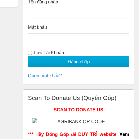
Tên đăng nhập
Mật khẩu
Lưu Tài Khoản
Quên mật khẩu?
Bỏ qua Scan to Donate Us (Quyên Góp)
Scan To Donate Us (Quyên Góp)
SCAN TO DONATE US
*** Hãy Đóng Góp để DUY TRÌ website.
Xem