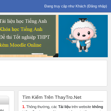
Đang truy cập như Khách (
Đăng nhập
)
Bỏ qua Tìm Kiếm Trên ThayTro.Net
Tìm Kiếm Trên ThayTro.Net
1.
Thông thường, các
Tài liệu
trên website
không
thì