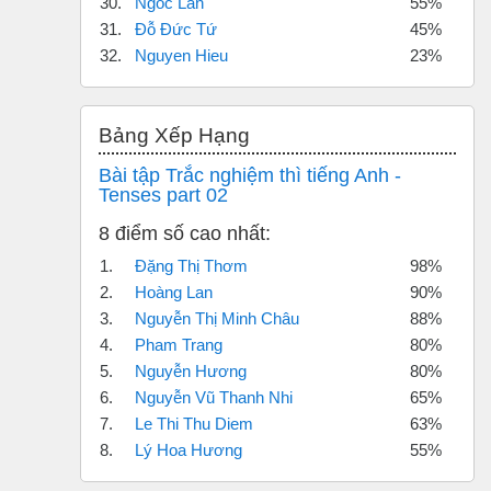
30.
Ngoc Lan
55%
31.
Đỗ Đức Tứ
45%
32.
Nguyen Hieu
23%
Bỏ qua Bảng xếp hạng
Bảng Xếp Hạng
Bài tập Trắc nghiệm thì tiếng Anh -
Tenses part 02
8 điểm số cao nhất:
1.
Đặng Thị Thơm
98%
2.
Hoàng Lan
90%
3.
Nguyễn Thị Minh Châu
88%
4.
Pham Trang
80%
5.
Nguyễn Hương
80%
6.
Nguyễn Vũ Thanh Nhi
65%
7.
Le Thi Thu Diem
63%
8.
Lý Hoa Hương
55%