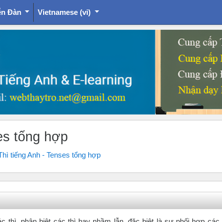
ễn Đàn
Vietnamese ‎(vi)‎
es tổng hợp
hì tiếng Anh - Tenses tổng hợp
 thì, phân biệt các thì hay nhầm lẫn, đặc biệt là sự phối hợp các 