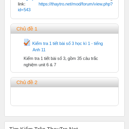
link:
https://thaytro.net/mod/forum/view.php?
id=543
Chủ đề 1
Kiểm tra 1 tiết bài số 3 học kì 1 - tiếng
Anh 11
Trắc nghiệm
Kiểm tra 1 tiết bài số 3, gồm 35 câu trắc
nghiệm unit 6 & 7
Chủ đề 2
Bỏ qua Tìm Kiếm Trên ThayTro.Net