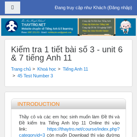
Bảng điều khiển cạnh
Đang truy cập như Khách (
Đăng nhập
)
Chuyển tới nội dung chính
Kiểm tra 1 tiết bài số 3 - unit 6
& 7 tiếng Anh 11
Trang chủ
Khoá học
Tiếng Anh 11
45 Test Number 3
Tổng quan các chủ đề
INTRODUCTION
Thầy cô và các em học sinh muốn làm Đề thi và
Đề kiểm tra Tiếng Anh lớp 11 Online thì vào
link:
https://thaytro.net/course/index.php?
categoryid=3
còn muốn Download thì vào đường