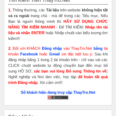
Tìm Kiếm Trên ThayTro.Net
1.
Thông thường, các
Tài liệu
trên website
không hiện tất
cả ra ngoài
trang chủ - mà để trong các Tiểu mục. Nếu
Bạn là người thông minh thì
HÃY SỬ DỤNG CHỨC
NĂNG TÌM KIẾM NHANH
- Để TÌM KIẾM:
Nhập tên tài
liệu và nhấn ENTER
hoặc Nhấp chuột vào biểu tượng tìm
kiếm!!!
2.
Đối với KHÁCH
Đăng nhập
vào ThayTro.Net
bằng
tài
khoản
Faceboo
k
hoặc
Gmail
xin đặc biệt lưu ý:
Sau khi
đăng nhập bằng 1 trong 2 tài khoản trên - chỉ sau vài các
CLICK chuột website tự động chuyển bạn đến mục bổ
sung HỒ SƠ,
các bạn vui lòng Bổ sung Thông tin về
;
Nghề nghiệp và Nơi làm việc, học tập
để hoàn tất
quá
trình Đăng nhập
. Xin cảm ơn!!!
Số khách hiện đang truy cập ThayTro.Net
Bỏ qua Đăng nhập