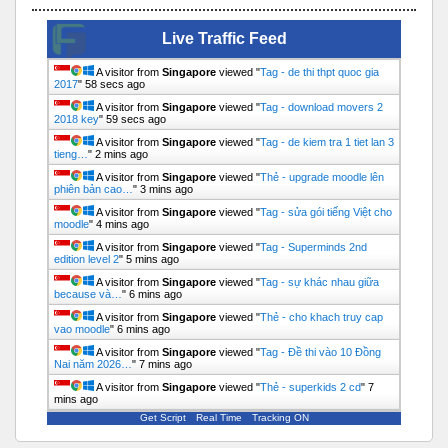
Live Traffic Feed
A visitor from
Singapore
viewed "
Tag - de thi thpt quoc gia
2017
"
58 secs ago
A visitor from
Singapore
viewed "
Tag - download movers 2
2018 key
"
59 secs ago
A visitor from
Singapore
viewed "
Tag - de kiem tra 1 tiet lan 3
tieng…
"
2 mins ago
A visitor from
Singapore
viewed "
Thẻ - upgrade moodle lên
phiên bản cao…
"
3 mins ago
A visitor from
Singapore
viewed "
Tag - sửa gói tiếng Việt cho
moodle
"
4 mins ago
A visitor from
Singapore
viewed "
Tag - Superminds 2nd
edition level 2
"
5 mins ago
A visitor from
Singapore
viewed "
Tag - sự khác nhau giữa
because và…
"
6 mins ago
A visitor from
Singapore
viewed "
Thẻ - cho khach truy cap
vao moodle
"
6 mins ago
A visitor from
Singapore
viewed "
Tag - Đề thi vào 10 Đồng
Nai năm 2026…
"
7 mins ago
A visitor from
Singapore
viewed "
Thẻ - superkids 2 cd
"
7
mins ago
Get Script
Real Time
Tracking ON