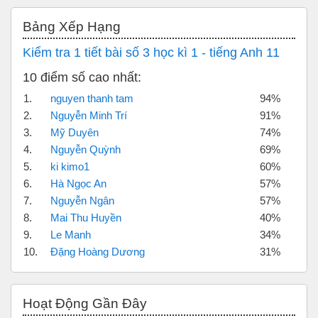
Bỏ qua Bảng xếp hạng
Bảng Xếp Hạng
Kiểm tra 1 tiết bài số 3 học kì 1 - tiếng Anh 11
10 điểm số cao nhất:
1.
nguyen thanh tam
94%
2.
Nguyễn Minh Trí
91%
3.
Mỹ Duyên
74%
4.
Nguyễn Quỳnh
69%
5.
ki kimo1
60%
6.
Hà Ngọc An
57%
7.
Nguyễn Ngân
57%
8.
Mai Thu Huyền
40%
9.
Le Manh
34%
10.
Đặng Hoàng Dương
31%
Bỏ qua Hoạt động gần đây
Hoạt Động Gần Đây