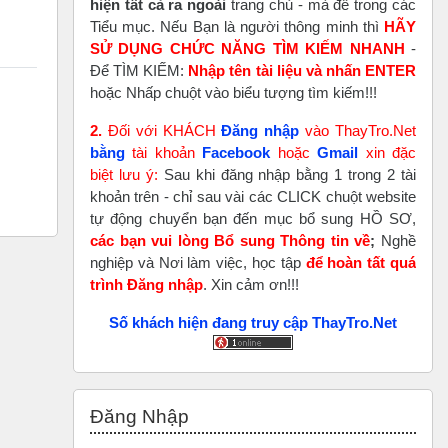
hiện tất cả ra ngoài
trang chủ - mà để trong các
Tiểu mục. Nếu Bạn là người thông minh thì
HÃY
SỬ DỤNG CHỨC NĂNG TÌM KIẾM NHANH
-
Để TÌM KIẾM:
Nhập tên tài liệu và nhấn ENTER
hoặc Nhấp chuột vào biểu tượng tìm kiếm!!!
2.
Đối với KHÁCH
Đăng nhập
vào ThayTro.Net
bằng
tài khoản
Faceboo
k
hoặc
Gmail
xin đặc
biệt lưu ý:
Sau khi đăng nhập bằng 1 trong 2 tài
khoản trên - chỉ sau vài các CLICK chuột website
tự động chuyển bạn đến mục bổ sung HỒ SƠ,
các bạn vui lòng Bổ sung Thông tin về
;
Nghề
nghiệp và Nơi làm việc, học tập
để hoàn tất
quá
trình Đăng nhập
. Xin cảm ơn!!!
Số khách hiện đang truy cập ThayTro.Net
Bỏ qua Đăng nhập
Đăng Nhập