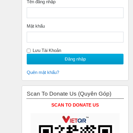
Tên đăng nhập
Mật khẩu
Lưu Tài Khoản
Quên mật khẩu?
Bỏ qua Scan to Donate Us (Quyên Góp)
Scan To Donate Us (Quyên Góp)
SCAN TO DONATE US