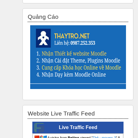
Bỏ qua Quảng Cáo
Quảng Cáo
Bỏ qua Website Live Traffic Feed
Website Live Traffic Feed
Live Traffic Feed
A visitor from
Beijing
viewed "
Thẻ - movers 3
"
8