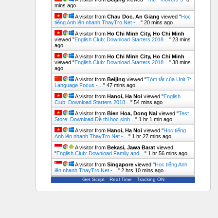
mins ago
A visitor from
Chau Doc, An Giang
viewed "
Học
tiếng Anh lên nhanh ThayTro.Net -…
"
20 mins ago
A visitor from
Ho Chi Minh City, Ho Chi Minh
viewed "
English Club: Download Starters 2018…
"
23 mins
ago
A visitor from
Ho Chi Minh City, Ho Chi Minh
viewed "
English Club: Download Starters 2018…
"
38 mins
ago
A visitor from
Beijing
viewed "
Tóm tắt của Unit 7:
Language Focus -…
"
48 mins ago
A visitor from
Hanoi, Ha Noi
viewed "
English
Club: Download Starters 2018…
"
54 mins ago
A visitor from
Bien Hoa, Dong Nai
viewed "
Test
Store: Download Đề thi học sinh…
"
1 hr 1 min ago
A visitor from
Hanoi, Ha Noi
viewed "
Học tiếng
Anh lên nhanh ThayTro.Net -…
"
1 hr 27 mins ago
A visitor from
Bekasi, Jawa Barat
viewed
"
English Club: Download Family and…
"
1 hr 56 mins ago
A visitor from
Singapore
viewed "
Học tiếng Anh
lên nhanh ThayTro.Net -…
"
2 hrs 10 mins ago
Get Script
Real Time
Tracking ON