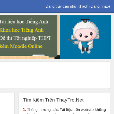
Đang truy cập như Khách (
Đăng nhập
)
Bỏ qua Tìm Kiếm Trên ThayTro.Net
Tìm Kiếm Trên ThayTro.Net
1.
Thông thường, các
Tài liệu
trên website
không