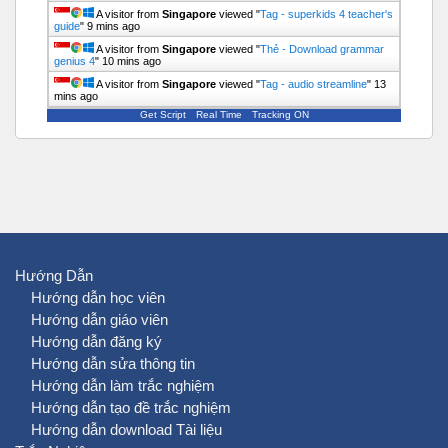
A visitor from
Singapore
viewed "
Tag - superkids 4 teacher's
guide
"
9 mins ago
A visitor from
Singapore
viewed "
Thẻ - Download grammar
genius 4
"
10 mins ago
A visitor from
Singapore
viewed "
Tag - audio streamline
"
13
mins ago
Get Script
Real Time
Tracking ON
A visitor from
Singapore
viewed "
Tag - download PET 4
"
16
mins ago
Hướng Dẫn
Hướng dẫn học viên
Hướng dẫn giáo viên
Hướng dẫn đăng ký
Hướng dẫn sửa thông tin
Hướng dẫn làm trắc nghiệm
Hướng dẫn tạo đề trắc nghiệm
Hướng dẫn download Tài liệu