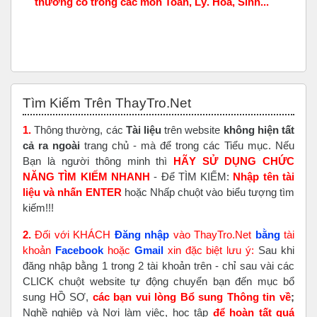
thường có trong các môn Toán, Lý. Hóa, Sinh...
Bỏ qua Tìm Kiếm Trên ThayTro.Net
Tìm Kiếm Trên ThayTro.Net
1.
Thông thường, các
Tài liệu
trên website
không hiện tất
cả ra ngoài
trang chủ - mà để trong các Tiểu mục. Nếu
Bạn là người thông minh thì
HÃY SỬ DỤNG CHỨC
NĂNG TÌM KIẾM NHANH
- Để TÌM KIẾM:
Nhập tên tài
liệu và nhấn ENTER
hoặc Nhấp chuột vào biểu tượng tìm
kiếm!!!
2.
Đối với KHÁCH
Đăng nhập
vào ThayTro.Net
bằng
tài
khoản
Faceboo
k
hoặc
Gmail
xin đặc biệt lưu ý:
Sau khi
đăng nhập bằng 1 trong 2 tài khoản trên - chỉ sau vài các
CLICK chuột website tự động chuyển bạn đến mục bổ
sung HỒ SƠ,
các bạn vui lòng Bổ sung Thông tin về
;
Nghề nghiệp và Nơi làm việc, học tập
để hoàn tất
quá