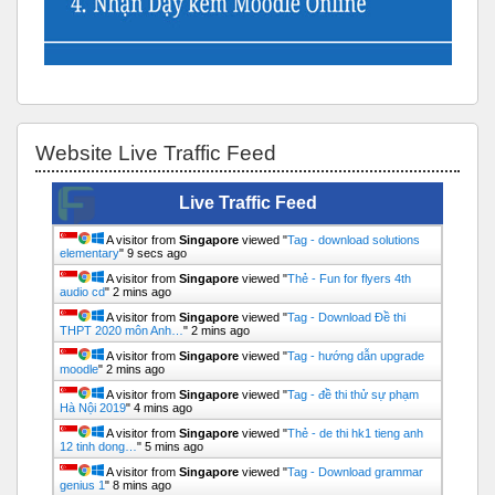
Bỏ qua Website Live Traffic Feed
Website Live Traffic Feed
Live Traffic Feed
A visitor from
Singapore
viewed "
Tag - download solutions
elementary
"
10 secs ago
A visitor from
Singapore
viewed "
Thẻ - Fun for flyers 4th
audio cd
"
2 mins ago
A visitor from
Singapore
viewed "
Tag - Download Đề thi
THPT 2020 môn Anh…
"
2 mins ago
A visitor from
Singapore
viewed "
Tag - hướng dẫn upgrade
moodle
"
2 mins ago
A visitor from
Singapore
viewed "
Tag - đề thi thử sự phạm
Hà Nội 2019
"
4 mins ago
A visitor from
Singapore
viewed "
Thẻ - de thi hk1 tieng anh
12 tinh dong…
"
5 mins ago
A visitor from
Singapore
viewed "
Tag - Download grammar
genius 1
"
8 mins ago