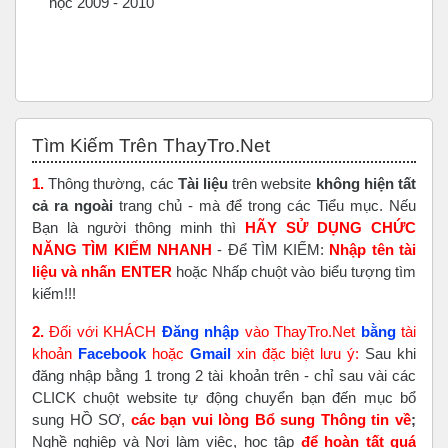
học 2009 - 2010
Bỏ qua Tìm Kiếm Trên ThayTro.Net
Tìm Kiếm Trên ThayTro.Net
1.
Thông thường, các
Tài liệu
trên website
không hiện tất
cả ra ngoài
trang chủ - mà để trong các Tiểu mục. Nếu
Bạn là người thông minh thì
HÃY SỬ DỤNG CHỨC
NĂNG TÌM KIẾM NHANH
- Để TÌM KIẾM:
Nhập tên tài
liệu và nhấn ENTER
hoặc Nhấp chuột vào biểu tượng tìm
kiếm!!!
2.
Đối với KHÁCH
Đăng nhập
vào ThayTro.Net
bằng
tài
khoản
Faceboo
k
hoặc
Gmail
xin đặc biệt lưu ý:
Sau khi
đăng nhập bằng 1 trong 2 tài khoản trên - chỉ sau vài các
CLICK chuột website tự động chuyển bạn đến mục bổ
sung HỒ SƠ,
các bạn vui lòng Bổ sung Thông tin về
;
Nghề nghiệp và Nơi làm việc, học tập
để hoàn tất
quá