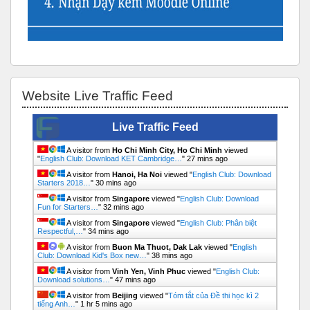
Bỏ qua Website Live Traffic Feed
Website Live Traffic Feed
Live Traffic Feed
A visitor from
Ho Chi Minh City, Ho Chi Minh
viewed
"
English Club: Download KET Cambridge…
"
27 mins ago
A visitor from
Hanoi, Ha Noi
viewed "
English Club: Download
Starters 2018…
"
30 mins ago
A visitor from
Singapore
viewed "
English Club: Download
Fun for Starters…
"
32 mins ago
A visitor from
Singapore
viewed "
English Club: Phân biệt
Respectful,…
"
34 mins ago
A visitor from
Buon Ma Thuot, Dak Lak
viewed "
English
Club: Download Kid's Box new…
"
38 mins ago
A visitor from
Vinh Yen, Vinh Phuc
viewed "
English Club:
Download solutions…
"
47 mins ago
A visitor from
Beijing
viewed "
Tóm tắt của Đề thi học kì 2
tiếng Anh…
"
1 hr 5 mins ago