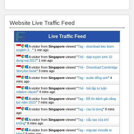
Bỏ qua Website Live Traffic Feed
Website Live Traffic Feed
Live Traffic Feed
A visitor from
Singapore
viewed "
Tag - download lets learn
english 3…
"
1 min ago
A visitor from
Singapore
viewed "
Thẻ - dap tuyen sinh 10
dong nai 2017
"
1 min ago
A visitor from
Singapore
viewed "
Thẻ - Download Cambridge
Storyfun book
"
3 mins ago
A visitor from
Singapore
viewed "
Tag - audio tiếng anh
"
4
mins ago
A visitor from
Singapore
viewed "
Thẻ - bài tập tự luận
relative clause
"
4 mins ago
A visitor from
Singapore
viewed "
Tag - Đề thi đánh giá năng
lực năm 2021
"
7 mins ago
A visitor from
Singapore
viewed "
Tag - cau bi dong
"
8 mins
ago
A visitor from
Singapore
viewed "
Tag - cấu tạo của khí
khổng
"
8 mins ago
A visitor from
Singapore
viewed "
Tag - migrate moodle to
https
"
9 mins ago