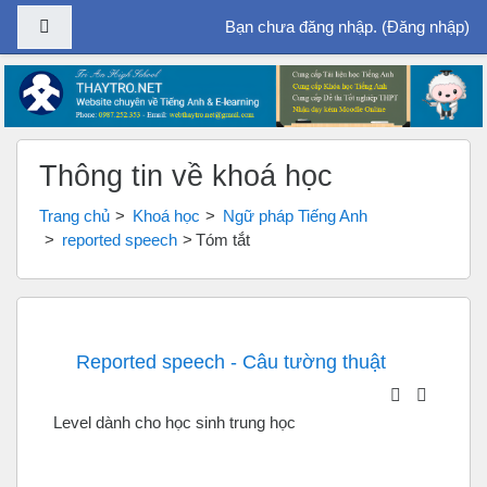
Bảng điều khiển cạnh
Bạn chưa đăng nhập. (
Đăng nhập
)
Chuyển tới nội dung chính
Thông tin về khoá học
Trang chủ
Khoá học
Ngữ pháp Tiếng Anh
reported speech
Tóm tắt
Reported speech - Câu tường thuật
Level dành cho học sinh trung học