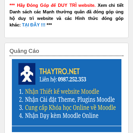
*** Hãy Đóng Góp để DUY TRÌ website.
Xem chi tiết
Danh sách các Mạnh thường quân đã đóng góp ủng
hộ duy trì website và các Hình thức đóng góp
khác:
TẠI ĐÂY !!!
***
Bỏ qua Quảng Cáo
Quảng Cáo