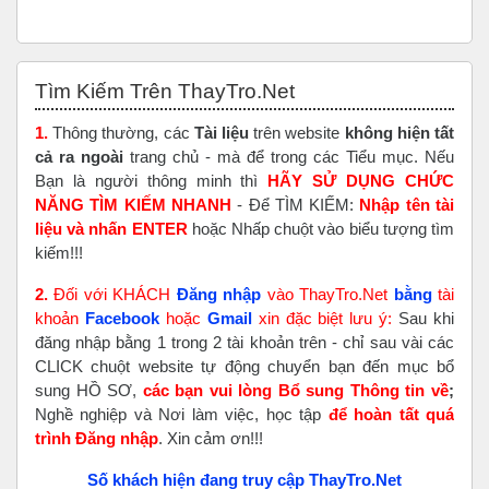
Bỏ qua Tìm Kiếm Trên ThayTro.Net
Tìm Kiếm Trên ThayTro.Net
1.
Thông thường, các
Tài liệu
trên website
không hiện tất
cả ra ngoài
trang chủ - mà để trong các Tiểu mục. Nếu
Bạn là người thông minh thì
HÃY SỬ DỤNG CHỨC
NĂNG TÌM KIẾM NHANH
- Để TÌM KIẾM:
Nhập tên tài
liệu và nhấn ENTER
hoặc Nhấp chuột vào biểu tượng tìm
kiếm!!!
2.
Đối với KHÁCH
Đăng nhập
vào ThayTro.Net
bằng
tài
khoản
Faceboo
k
hoặc
Gmail
xin đặc biệt lưu ý:
Sau khi
đăng nhập bằng 1 trong 2 tài khoản trên - chỉ sau vài các
CLICK chuột website tự động chuyển bạn đến mục bổ
sung HỒ SƠ,
các bạn vui lòng Bổ sung Thông tin về
;
Nghề nghiệp và Nơi làm việc, học tập
để hoàn tất
quá
trình Đăng nhập
. Xin cảm ơn!!!
Số khách hiện đang truy cập ThayTro.Net