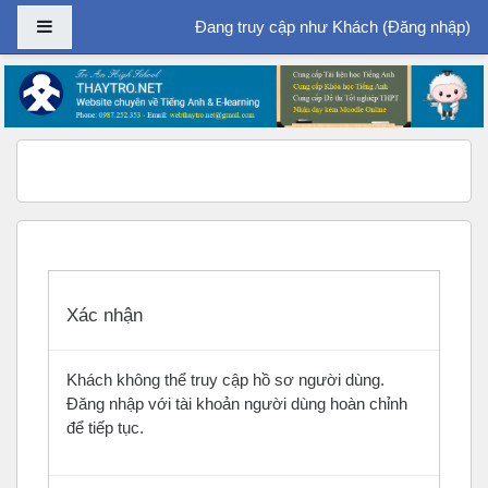
Bảng điều khiển cạnh
Đang truy cập như Khách (
Đăng nhập
)
Chuyển tới nội dung chính
Xác nhận
Khách không thể truy cập hồ sơ người dùng.
Đăng nhập với tài khoản người dùng hoàn chỉnh
để tiếp tục.