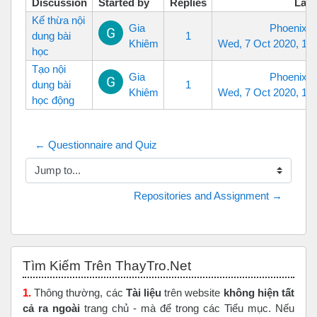
Discussion
Started by
Replies
Last
Kế thừa nội
Gia
Phoenix 
dung bài
1
Khiêm
Wed, 7 Oct 2020, 1:
học
Tạo nội
Gia
Phoenix 
dung bài
1
Khiêm
Wed, 7 Oct 2020, 1:
học động
← Questionnaire and Quiz
Jump to...
Repositories and Assignment →
Skip Tìm Kiếm Trên ThayTro.Net
Tìm Kiếm Trên ThayTro.Net
1.
Thông thường, các
Tài liệu
trên website
không hiện tất
cả ra ngoài
trang chủ - mà để trong các Tiểu mục. Nếu