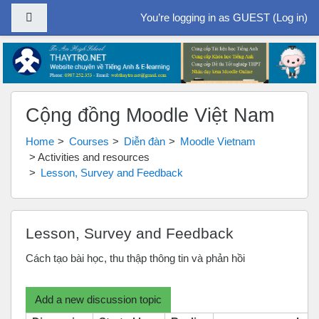
Side panel
You’re logging in as GUEST (
Log in
)
Skip to main content
Cộng đồng Moodle Việt Nam
Home
Courses
Diễn đàn
Moodle Vietnam
Activities and resources
Lesson, Survey and Feedback
Lesson, Survey and Feedback
Cách tạo bài học, thu thập thông tin và phản hồi
Add a new discussion topic