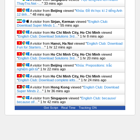
ThayTro.Net -…
"
33 mins ago
A visitor from
Beijing
viewed "
Khóa: Đề thi học kì 2 tiếng Anh
12 tỉnh…
"
48 mins ago
A visitor from
Sirjan, Kerman
viewed "
English Club:
Download Super Minds 1…
"
55 mins ago
A visitor from
Ho Chi Minh City, Ho Chi Minh
viewed
"
English Club: Download Solutions 3rd…
"
1 hr 8 mins ago
A visitor from
Hanoi, Ha Noi
viewed "
English Club: Download
Fun for Starters…
"
1 hr 12 mins ago
A visitor from
Ho Chi Minh City, Ho Chi Minh
viewed
"
English Club: Download Solutions 3rd…
"
1 hr 20 mins ago
A visitor from
Beijing
viewed "
Khóa: Prepositions: trắc
nghiệm giới từ
"
1 hr 22 mins ago
A visitor from
Ho Chi Minh City, Ho Chi Minh
viewed
"
English Club: Download complete ielts…
"
1 hr 24 mins ago
A visitor from
Hong Kong
viewed "
English Club: Download
Super Minds 2…
"
1 hr 36 mins ago
A visitor from
Singapore
viewed "
English Club: because/
because of/…
"
1 hr 42 mins ago
Get Script
Real Time
Tracking ON