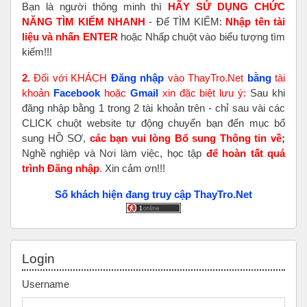
Bạn là người thông minh thì
HÃY SỬ DỤNG CHỨC
NĂNG TÌM KIẾM NHANH
- Để TÌM KIẾM:
Nhập tên tài
liệu và nhấn ENTER
hoặc Nhấp chuột vào biểu tượng tìm
kiếm!!!
2.
Đối với KHÁCH
Đăng nhập
vào ThayTro.Net
bằng
tài
khoản
Faceboo
k
hoặc
Gmail
xin đặc biệt lưu ý:
Sau khi
đăng nhập bằng 1 trong 2 tài khoản trên - chỉ sau vài các
CLICK chuột website tự động chuyển bạn đến mục bổ
sung HỒ SƠ,
các bạn vui lòng Bổ sung Thông tin về
;
Nghề nghiệp và Nơi làm việc, học tập
để hoàn tất
quá
trình Đăng nhập
. Xin cảm ơn!!!
Số khách hiện đang truy cập ThayTro.Net
Skip Login
Login
Username