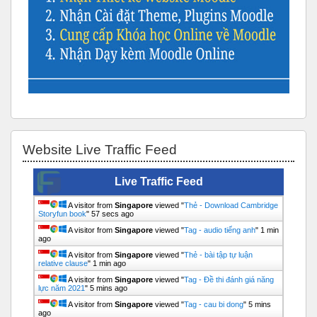
Bỏ qua Website Live Traffic Feed
Website Live Traffic Feed
Live Traffic Feed
A visitor from
Singapore
viewed "
Thẻ - Download Cambridge
Storyfun book
"
58 secs ago
A visitor from
Singapore
viewed "
Tag - audio tiếng anh
"
1 min
ago
A visitor from
Singapore
viewed "
Thẻ - bài tập tự luận
relative clause
"
1 min ago
A visitor from
Singapore
viewed "
Tag - Đề thi đánh giá năng
lực năm 2021
"
5 mins ago
A visitor from
Singapore
viewed "
Tag - cau bi dong
"
5 mins
ago