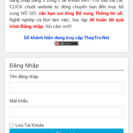
đăng nhập bằng 1 trong 2 tài khoản trên - chỉ sau vài các
CLICK chuột website tự động chuyển bạn đến mục bổ
sung HỒ SƠ,
các bạn vui lòng Bổ sung Thông tin về
;
Nghề nghiệp và Nơi làm việc, học tập
để hoàn tất
quá
trình Đăng nhập
. Xin cảm ơn!!!
Số khách hiện đang truy cập ThayTro.Net
Bỏ qua Đăng nhập
Đăng Nhập
Tên đăng nhập
Mật khẩu
Lưu Tài Khoản