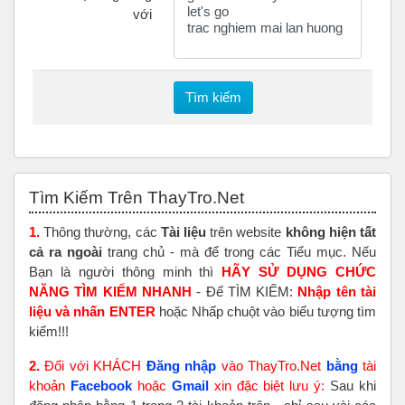
với
Tìm kiếm
Bỏ qua Tìm Kiếm Trên ThayTro.Net
Tìm Kiếm Trên ThayTro.Net
1.
Thông thường, các
Tài liệu
trên website
không hiện tất
cả ra ngoài
trang chủ - mà để trong các Tiểu mục. Nếu
Bạn là người thông minh thì
HÃY SỬ DỤNG CHỨC
NĂNG TÌM KIẾM NHANH
- Để TÌM KIẾM:
Nhập tên tài
liệu và nhấn ENTER
hoặc Nhấp chuột vào biểu tượng tìm
kiếm!!!
2.
Đối với KHÁCH
Đăng nhập
vào ThayTro.Net
bằng
tài
khoản
Faceboo
k
hoặc
Gmail
xin đặc biệt lưu ý:
Sau khi