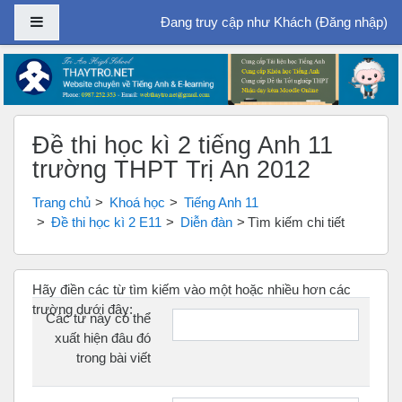
Bảng điều khiển cạnh
Đang truy cập như Khách (
Đăng nhập
)
Chuyển tới nội dung chính
Đề thi học kì 2 tiếng Anh 11
trường THPT Trị An 2012
Trang chủ
Khoá học
Tiếng Anh 11
Đề thi học kì 2 E11
Diễn đàn
Tìm kiếm chi tiết
Hãy điền các từ tìm kiếm vào một hoặc nhiều hơn các
trường dưới đây:
Các từ này có thể
xuất hiện đâu đó
trong bài viết