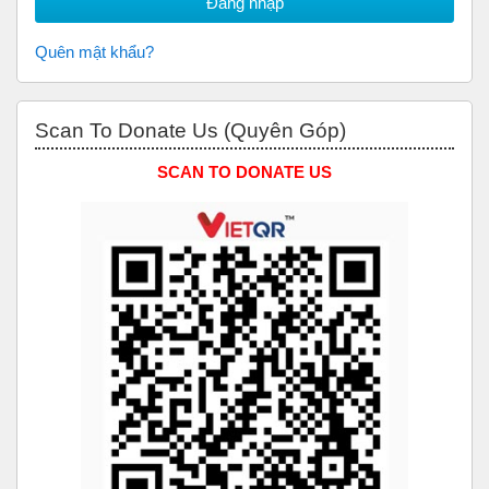
Quên mật khẩu?
Bỏ qua Scan to Donate Us (Quyên Góp)
Scan To Donate Us (Quyên Góp)
SCAN TO DONATE US