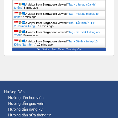
A visitor from
Singapore
viewed "
Tag - cấu tạo của khí
khổng
"
5 mins ago
A visitor from
Singapore
viewed "
Tag - migrate moodle to
https
"
7 mins ago
A visitor from
Singapore
viewed "
Thẻ - Đề thi thử THPT
2019 môn Tiếng…
"
7 mins ago
A visitor from
Singapore
viewed "
Tag - de thi hk1 dong nai
2009
"
10 mins ago
A visitor from
Singapore
viewed "
Tag - Đề thi vào lớp 10
Đồng Nai năm…
"
10 mins ago
Get Script
Real Time
Tracking ON
Hướng Dẫn
Hướng dẫn học viên
Hướng dẫn giáo viên
Hướng dẫn đăng ký
Hướng dẫn sửa thông tin