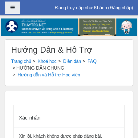
Bảng điều khiển cạnh
Đang truy cập như Khách (
Đăng nhập
)
Chuyển tới nội dung chính
Hướng Dẫn & Hỗ Trợ
Trang chủ
Khoá học
Diễn đàn
FAQ
HƯỚNG DẪN CHUNG
Hướng dẫn và Hỗ trợ Học viên
Xác nhận
Xin lỗi, khách không được phép đăng bài.