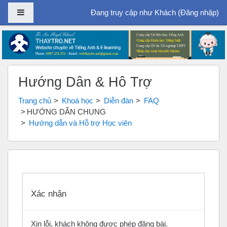
Bảng điều khiển cạnh
Đang truy cập như Khách (
Đăng nhập
)
Chuyển tới nội dung chính
Hướng Dẫn & Hỗ Trợ
Trang chủ
Khoá học
Diễn đàn
FAQ
HƯỚNG DẪN CHUNG
Hướng dẫn và Hỗ trợ Học viên
Xác nhận
Xin lỗi, khách không được phép đăng bài.