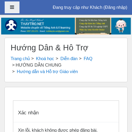
Bảng điều khiển cạnh
Đang truy cập như Khách (
Đăng nhập
)
Chuyển tới nội dung chính
Hướng Dẫn & Hỗ Trợ
Trang chủ
Khoá học
Diễn đàn
FAQ
HƯỚNG DẪN CHUNG
Hướng dẫn và Hỗ trợ Giáo viên
Xác nhận
Xin lỗi, khách không được phép đăng bài.