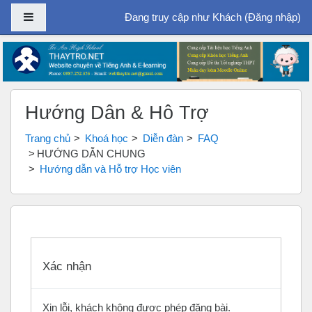
Bảng điều khiển cạnh
Đang truy cập như Khách (
Đăng nhập
)
Chuyển tới nội dung chính
Hướng Dẫn & Hỗ Trợ
Trang chủ
Khoá học
Diễn đàn
FAQ
HƯỚNG DẪN CHUNG
Hướng dẫn và Hỗ trợ Học viên
Xác nhận
Xin lỗi, khách không được phép đăng bài.