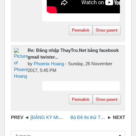
Permalink
Show parent
Re: Đăng nhập ThayTro.Net bằng facebook
gmail twister...
by
Phoenix Hoang
-
Sunday, 26 November
2017, 5:45 PM
Permalink
Show parent
[ĐĂNG KÝ MIỄN PHÍ]Thi thử Khóa học giải đề THPT Quốc gia môn Tiếng Anh Online Book 1
Bộ Đề thi thử THPT QG 2018 môn Tiếng Anh