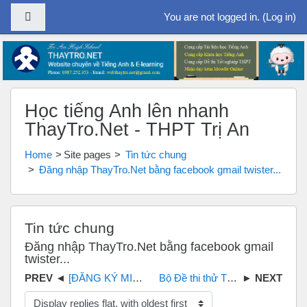
Side panel
You are not logged in. (
Log in
)
Skip to main content
Học tiếng Anh lên nhanh
ThayTro.Net - THPT Trị An
Home
Site pages
Tin tức chung
Đăng nhập ThayTro.Net bằng facebook gmail twister...
Tin tức chung
Đăng nhập ThayTro.Net bằng facebook gmail
twister...
[ĐĂNG KÝ MIỄN PHÍ]Thi thử Khóa học giải đề THPT Quốc gia môn Tiếng Anh Online Book 1
Bộ Đề thi thử THPT QG 2018 môn Tiếng Anh