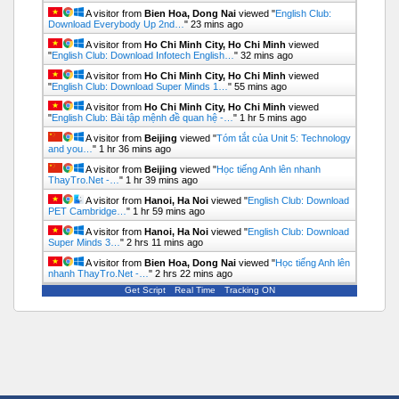
A visitor from
Bien Hoa, Dong Nai
viewed "
English Club:
Download Everybody Up 2nd…
"
23 mins ago
A visitor from
Ho Chi Minh City, Ho Chi Minh
viewed
"
English Club: Download Infotech English…
"
32 mins ago
A visitor from
Ho Chi Minh City, Ho Chi Minh
viewed
"
English Club: Download Super Minds 1…
"
55 mins ago
A visitor from
Ho Chi Minh City, Ho Chi Minh
viewed
"
English Club: Bài tập mệnh đề quan hệ -…
"
1 hr 5 mins ago
A visitor from
Beijing
viewed "
Tóm tắt của Unit 5: Technology
and you…
"
1 hr 36 mins ago
A visitor from
Beijing
viewed "
Học tiếng Anh lên nhanh
ThayTro.Net -…
"
1 hr 39 mins ago
A visitor from
Hanoi, Ha Noi
viewed "
English Club: Download
PET Cambridge…
"
1 hr 59 mins ago
A visitor from
Hanoi, Ha Noi
viewed "
English Club: Download
Super Minds 3…
"
2 hrs 11 mins ago
A visitor from
Bien Hoa, Dong Nai
viewed "
Học tiếng Anh lên
nhanh ThayTro.Net -…
"
2 hrs 22 mins ago
Get Script
Real Time
Tracking ON