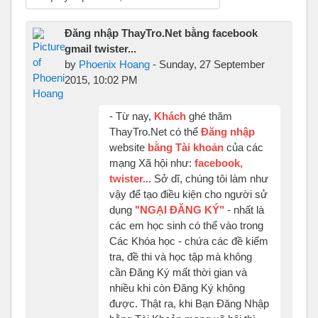
Display mode
Đăng nhập ThayTro.Net bằng facebook
gmail twister...
by
Phoenix Hoang
-
Sunday, 27 September
2015, 10:02 PM
- Từ nay,
Khách
ghé thăm
ThayTro.Net có thể
Đăng nhập
website
bằng Tài khoản
của các
mạng Xã hội như:
facebook,
twister...
Sở dĩ, chúng tôi làm như
vậy để tạo điều kiện cho người sử
dụng
"NGẠI ĐĂNG KÝ"
- nhất là
các em học sinh có thể vào trong
Các Khóa học - chứa các đề kiểm
tra, đề thi và học tập mà không
cần Đăng Ký mất thời gian và
nhiều khi còn Đăng Ký không
được. Thật ra, khi Bạn Đăng Nhập