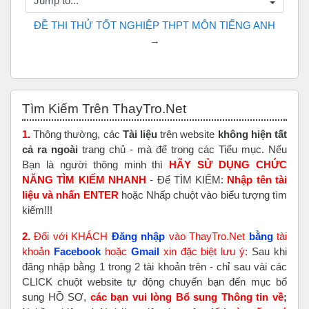
Jump to...
ĐỀ THI THỬ TỐT NGHIỆP THPT MÔN TIẾNG ANH 
→
Skip Tìm Kiếm Trên ThayTro.Net
Tìm Kiếm Trên ThayTro.Net
1.
Thông thường, các
Tài liệu
trên website
không hiện tất
cả ra ngoài
trang chủ - mà để trong các Tiểu mục. Nếu
Bạn là người thông minh thì
HÃY SỬ DỤNG CHỨC
NĂNG TÌM KIẾM NHANH
- Để TÌM KIẾM:
Nhập tên tài
liệu và nhấn ENTER
hoặc Nhấp chuột vào biểu tượng tìm
kiếm!!!
2.
Đối với KHÁCH
Đăng nhập
vào ThayTro.Net
bằng
tài
khoản
Faceboo
k
hoặc
Gmail
xin đặc biệt lưu ý:
Sau khi
đăng nhập bằng 1 trong 2 tài khoản trên - chỉ sau vài các
CLICK chuột website tự động chuyển bạn đến mục bổ
sung HỒ SƠ,
các bạn vui lòng Bổ sung Thông tin về
;