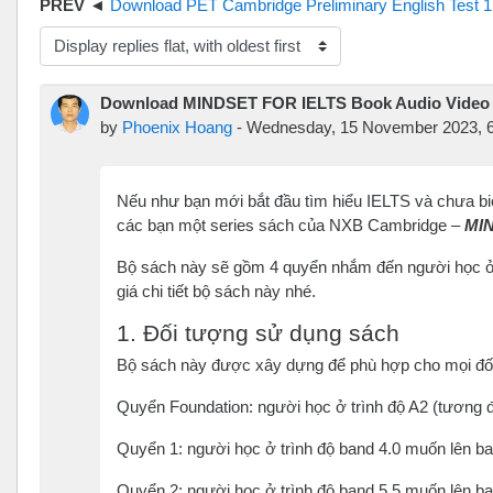
Download PET Cambridge Preliminary English Test 1, 2, 3.
isplay mode
Download MINDSET FOR IELTS Book Audio Video
by
Phoenix Hoang
-
Wednesday, 15 November 2023, 
Nếu như bạn mới bắt đầu tìm hiểu IELTS và chưa bi
các bạn một series sách của NXB Cambridge –
MI
Bộ sách này sẽ gồm 4 quyển nhắm đến người học ở 
giá chi tiết bộ sách này nhé.
1. Đối tượng sử dụng sách
Bộ sách này được xây dựng để phù hợp cho mọi đối 
Quyển Foundation: người học ở trình độ A2 (tương 
Quyển 1: người học ở trình độ band 4.0 muốn lên ba
Quyển 2: người học ở trình độ band 5.5 muốn lên ba