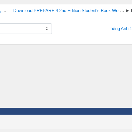
..
Download PREPARE 4 2nd Edition Student's Book Workbook Audio CDs
Tiếng Anh 1
NG DẪN SỬ DỤNG
SẢN PHẨM NỔI BẬT
Nhập Bằng Facebook
Đề Thi Tuyển Sinh 10