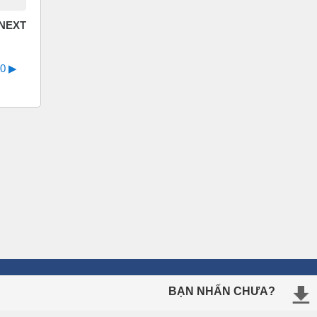
0 ▶︎
BẠN NHẤN CHƯA?
ÔN THI TRỰC TUYẾN
Ngữ Pháp Tiếng Anh