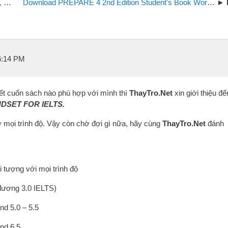
..
Download PREPARE 4 2nd Edition Student's Book Workbook Audio CDs
6:14 PM
ết cuốn sách nào phù hợp với mình thì
ThayTro.Net
xin giới thiệu đế
NDSET FOR IELTS.
mọi trình độ. Vậy còn chờ đợi gì nữa, hãy cùng
ThayTro.Net
đánh
tượng với mọi trình độ
đương 3.0 IELTS)
nd 5.0 – 5.5
nd 6.5