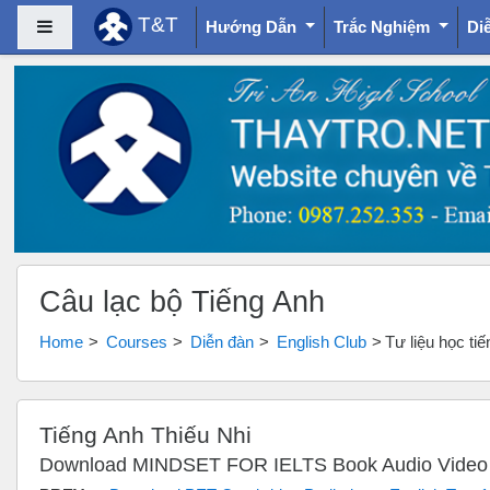
T&T
Side panel
Hướng Dẫn
Trắc Nghiệm
Di
Skip to main content
Câu lạc bộ Tiếng Anh
Home
Courses
Diễn đàn
English Club
Tư liệu học ti
Tiếng Anh Thiếu Nhi
Download MINDSET FOR IELTS Book Audio Video