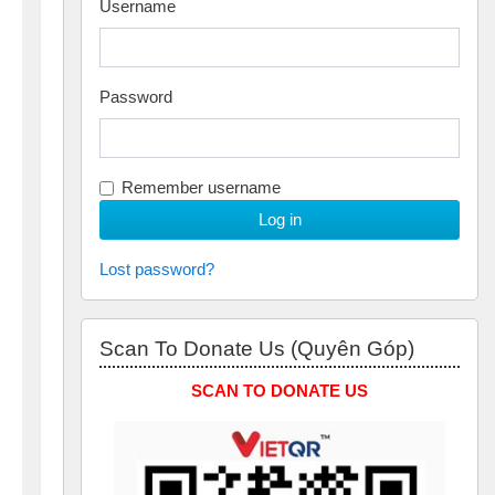
Username
Password
Remember username
Lost password?
Skip Scan to Donate Us (Quyên Góp)
Scan To Donate Us (Quyên Góp)
SCAN TO DONATE US