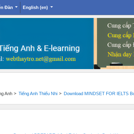
ễn Đàn
English ‎(en)‎
ếng Anh
Tiếng Anh Thiếu Nhi
Download MINDSET FOR IELTS Boo