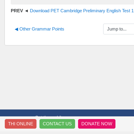
Download PET Cambridge Preliminary English Test 1, 2, 3.
Jump to...
◀︎ Other Grammar Points
Get the mobile app
THI ONLINE
CONTACT US
DONATE NOW
T&T THẦY TRÒ
HƯỚ
Thông Tin Về Chúng Tôi
Đăng 