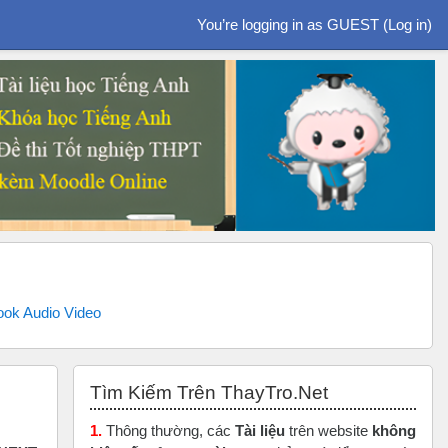
You’re logging in as GUEST (
Log in
)
k Audio Video
Skip Tìm Kiếm Trên ThayTro.Net
Tìm Kiếm Trên ThayTro.Net
1.
Thông thường, các
Tài liệu
trên website
không