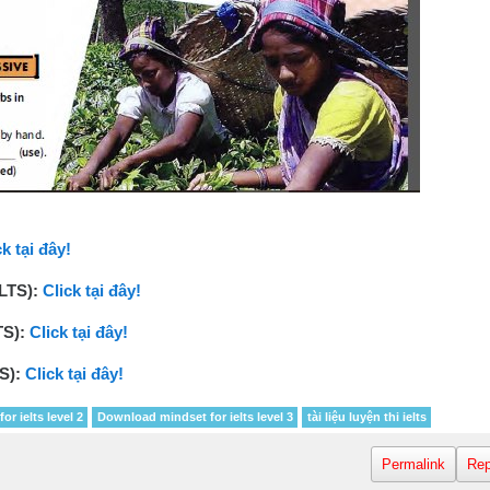
ck tại đây!
ELTS):
Click tại đây!
TS):
Click tại đây!
TS):
Click tại đây!
r ielts level 2
Download mindset for ielts level 3
tài liệu luyện thi ielts
Permalink
Rep