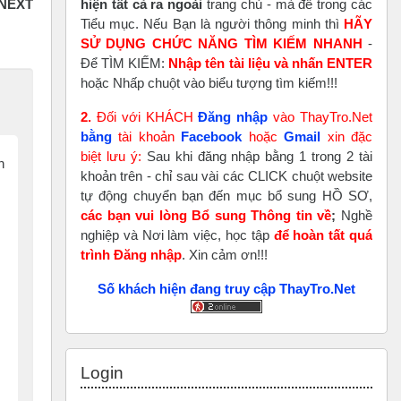
hiện tất cả ra ngoài
trang chủ - mà để trong các
Tiểu mục. Nếu Bạn là người thông minh thì
HÃY
SỬ DỤNG CHỨC NĂNG TÌM KIẾM NHANH
-
Để TÌM KIẾM:
Nhập tên tài liệu và nhấn ENTER
hoặc Nhấp chuột vào biểu tượng tìm kiếm!!!
2.
Đối với KHÁCH
Đăng nhập
vào ThayTro.Net
bằng
tài khoản
Faceboo
k
hoặc
Gmail
xin đặc
biệt lưu ý:
Sau khi đăng nhập bằng 1 trong 2 tài
n
khoản trên - chỉ sau vài các CLICK chuột website
tự động chuyển bạn đến mục bổ sung HỒ SƠ,
các bạn vui lòng Bổ sung Thông tin về
;
Nghề
nghiệp và Nơi làm việc, học tập
để hoàn tất
quá
trình Đăng nhập
. Xin cảm ơn!!!
Số khách hiện đang truy cập ThayTro.Net
Skip Login
Login