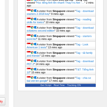
viewed "
Học tiếng Anh lên nhanh ThayTro.Net -…
"
2 mins
ago
A visitor from
Singapore
viewed "
Tag - download
starters 2 2018 key
"
9 mins ago
A visitor from
Singapore
viewed "
Tag - reading
skills for toeics
"
10 mins ago
A visitor from
Singapore
viewed "
Tag - download
solutions second edition
"
10 mins ago
A visitor from
Singapore
viewed "
Tag - starters
word list
"
11 mins ago
A visitor from
Singapore
viewed "
Tag - Look
American 1 tests
"
13 mins ago
A visitor from
Singapore
viewed "
Tag - tải family
and friends
"
13 mins ago
A visitor from
Singapore
viewed "
Tag - download
PET 2
"
14 mins ago
A visitor from
Singapore
viewed "
T&T: Tiếng Anh
10
"
15 mins ago
A visitor from
Singapore
viewed "
Tag - chia se
bai viet len google
"
17 mins ago
Get Script
Real Time
Tracking ON
ly