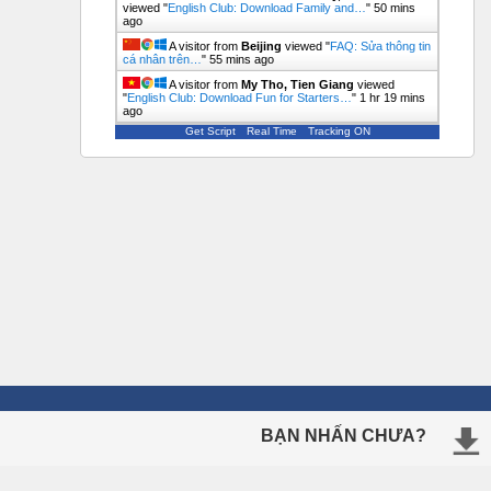
viewed "
English Club: Download Family and…
"
50 mins
ago
A visitor from
Beijing
viewed "
FAQ: Sửa thông tin
cá nhân trên…
"
55 mins ago
A visitor from
My Tho, Tien Giang
viewed
"
English Club: Download Fun for Starters…
"
1 hr 19 mins
ago
Get Script
Real Time
Tracking ON
BẠN NHẤN CHƯA?
ÔN THI TRỰC TUYẾN
Ngữ Pháp Tiếng Anh
Tiếng Anh Lớp 10