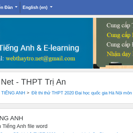
ễn Đàn
English ‎(en)‎
.Net - THPT Trị An
 TIẾNG ANH
Đề thi thử THPT 2020 Đại học quốc gia Hà Nội môn T
ẾNG ANH
 Tiếng Anh file word