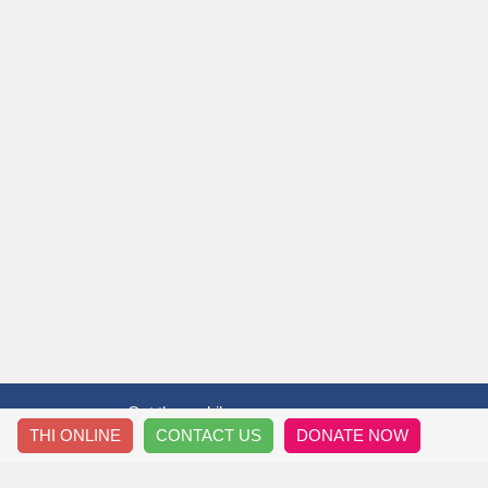
Get the mobile app
THI ONLINE
CONTACT US
DONATE NOW
T&T THẦY TRÒ
HƯỚ
Thông Tin Về Chúng Tôi
Đăng 
Nội Quy Diễn Đàn
Downl