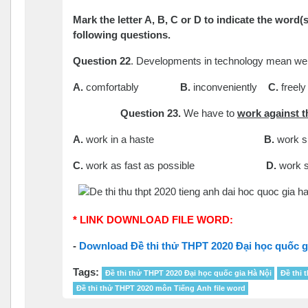
Mark the letter A, B, C or D to indicate the wor
following questions.
Question 22
. Developments in technology mean we
A.
comfortably
B.
inconveniently
C.
f
Question 23.
We have to
work against t
A.
work in a haste
B.
work
C.
work as fast as possible
D.
work s
* LINK DOWNLOAD FILE WORD:
-
Download Đề thi thử THPT 2020 Đại học quốc g
Tags:
Đề thi thử THPT 2020 Đại học quốc gia Hà Nội
Đề thi 
Đề thi thử THPT 2020 môn Tiếng Anh file word