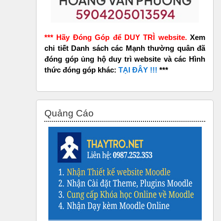
*** Hãy Đóng Góp để DUY TRÌ website.
Xem
chi tiết Danh sách các Mạnh thường quân đã
đóng góp ủng hộ duy trì website và các Hình
thức đóng góp khác:
TẠI ĐÂY !!!
***
Skip Quảng Cáo
Quảng Cáo