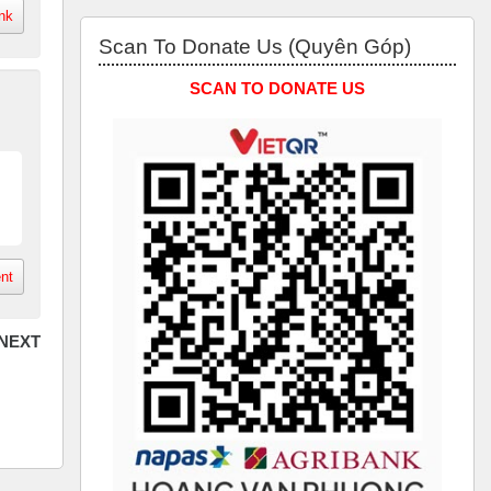
nk
Skip Scan to Donate Us (Quyên Góp)
Scan To Donate Us (Quyên Góp)
SCAN TO DONATE US
nt