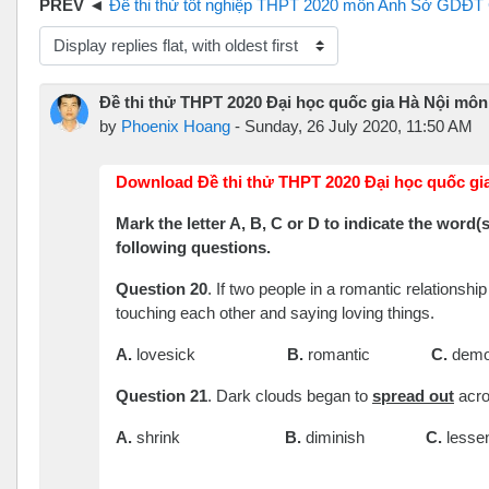
Đề thi thử tốt nghiệp THPT 2020 môn Anh Sở GDĐT Cà Mau file wo
isplay mode
Đề thi thử THPT 2020 Đại học quốc gia Hà Nội môn
by
Phoenix Hoang
-
Sunday, 26 July 2020, 11:50 AM
Download Đề thi thử THPT 2020 Đại học quốc gia
Mark the letter A, B, C or D to indicate the word
following questions.
Question 20
. If two people in a romantic relationshi
touching each other and saying loving things.
A.
lovesick
B.
romantic
C.
dem
Question 21
. Dark clouds began to
spread out
acro
A.
shrink
B.
diminish
C.
l