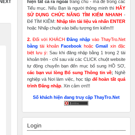
hiện tất cả ra ngoài
trang chủ - mà để trong các
Tiểu mục. Nếu Bạn là người thông minh thì
HÃY
SỬ DỤNG CHỨC NĂNG TÌM KIẾM NHANH
-
Để TÌM KIẾM:
Nhập tên tài liệu và nhấn ENTER
hoặc Nhấp chuột vào biểu tượng tìm kiếm!!!
2.
Đối với KHÁCH
Đăng nhập
vào ThayTro.Net
bằng
tài khoản
Faceboo
k
hoặc
Gmail
xin đặc
biệt lưu ý:
Sau khi đăng nhập bằng 1 trong 2 tài
khoản trên - chỉ sau vài các CLICK chuột website
tự động chuyển bạn đến mục bổ sung HỒ SƠ,
các bạn vui lòng Bổ sung Thông tin về
;
Nghề
nghiệp và Nơi làm việc, học tập
để hoàn tất
quá
trình Đăng nhập
. Xin cảm ơn!!!
Số khách hiện đang truy cập ThayTro.Net
Skip Login
Login