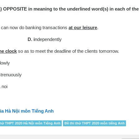
d(s) OPPOSITE in meaning to the underlined word(s) in each of the
 can now do banking transactions
at our leisure
.
reely
D. i
ndependently
he clock
so as to meet the deadline of the clients tomorrow.
 slowly
trenuously
ia Hà Nội môn Tiếng Anh
thử THPT 2020 Hà Nội môn Tiếng Anh
Đề thi thử THPT 2020 môn tiếng Anh