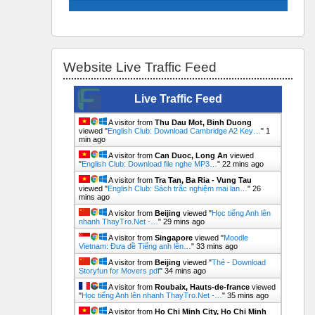
Skip Website Live Traffic Feed
Website Live Traffic Feed
Live Traffic Feed
A visitor from
Thu Dau Mot, Binh Duong
viewed "
English Club: Download Cambridge A2 Key…
"
1
min ago
A visitor from
Can Duoc, Long An
viewed
"
English Club: Download file nghe MP3…
"
22 mins ago
A visitor from
Tra Tan, Ba Ria - Vung Tau
viewed "
English Club: Sách trắc nghiệm mai lan…
"
26
mins ago
A visitor from
Beijing
viewed "
Học tiếng Anh lên
nhanh ThayTro.Net -…
"
29 mins ago
A visitor from
Singapore
viewed "
Moodle
Vietnam: Đưa đề Tiếng anh lên…
"
33 mins ago
A visitor from
Beijing
viewed "
Thẻ - Download
Storyfun for Movers pdf
"
34 mins ago
A visitor from
Roubaix, Hauts-de-france
viewed
"
Học tiếng Anh lên nhanh ThayTro.Net -…
"
35 mins ago
A visitor from
Ho Chi Minh City, Ho Chi Minh