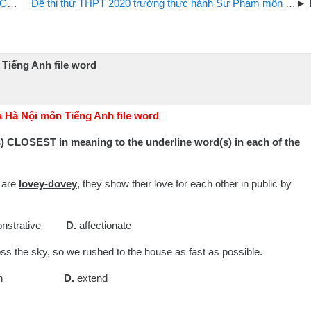
rd
Đề thi thử THPT 2020 trường thực hành Sư Phạm môn Tiếng Anh
 Tiếng Anh file word
 Hà Nội môn Tiếng Anh file word
(s) CLOSEST in meaning to the underline word(s) in each of the
p are
lovey-dovey
, they show their love for each other in public by
onstrative
D.
affectionate
ss the sky, so we rushed to the house as fast as possible.
essen
D.
extend