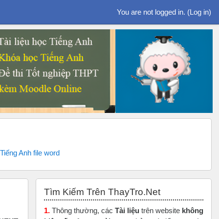
You are not logged in. (
Log in
)
iếng Anh file word
Skip Tìm Kiếm Trên ThayTro.Net
Tìm Kiếm Trên ThayTro.Net
1.
Thông thường, các
Tài liệu
trên website
không