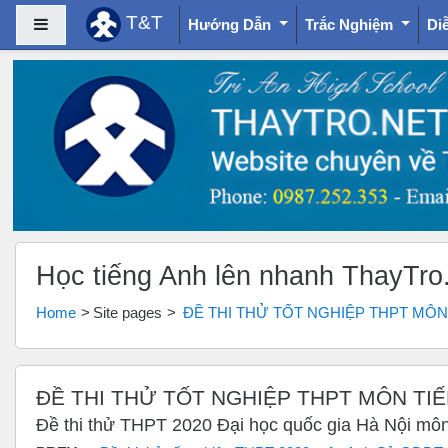
T&T
Side panel
Hướng Dẫn
Trắc Nghiệm
Di
Skip to main content
Học tiếng Anh lên nhanh ThayTro
Home
Site pages
ĐỀ THI THỬ TỐT NGHIỆP THPT MÔN
ĐỀ THI THỬ TỐT NGHIỆP THPT MÔN TI
Đề thi thử THPT 2020 Đại học quốc gia Hà Nội môn