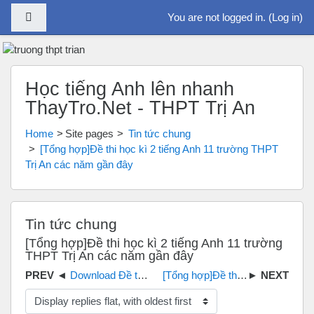
Side panel
You are not logged in. (
Log in
)
Skip to main content
Học tiếng Anh lên nhanh
ThayTro.Net - THPT Trị An
Home
Site pages
Tin tức chung
[Tổng hợp]Đề thi học kì 2 tiếng Anh 11 trường THPT
Trị An các năm gần đây
Tin tức chung
[Tổng hợp]Đề thi học kì 2 tiếng Anh 11 trường
THPT Trị An các năm gần đây
Download Đề thi tiếng Anh THPT quốc gia 2019 pdf
[Tổng hợp]Đề thi học kì 2 tiếng Anh 10 trường THPT Trị An
Display mode