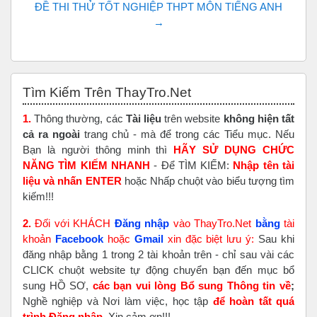
ĐỀ THI THỬ TỐT NGHIỆP THPT MÔN TIẾNG ANH 
→
Skip Tìm Kiếm Trên ThayTro.Net
Tìm Kiếm Trên ThayTro.Net
1.
Thông thường, các
Tài liệu
trên website
không hiện tất
cả ra ngoài
trang chủ - mà để trong các Tiểu mục. Nếu
Bạn là người thông minh thì
HÃY SỬ DỤNG CHỨC
NĂNG TÌM KIẾM NHANH
- Để TÌM KIẾM:
Nhập tên tài
liệu và nhấn ENTER
hoặc Nhấp chuột vào biểu tượng tìm
kiếm!!!
2.
Đối với KHÁCH
Đăng nhập
vào ThayTro.Net
bằng
tài
khoản
Faceboo
k
hoặc
Gmail
xin đặc biệt lưu ý:
Sau khi
đăng nhập bằng 1 trong 2 tài khoản trên - chỉ sau vài các
CLICK chuột website tự động chuyển bạn đến mục bổ
sung HỒ SƠ,
các bạn vui lòng Bổ sung Thông tin về
;
Nghề nghiệp và Nơi làm việc, học tập
để hoàn tất
quá
trình Đăng nhập
. Xin cảm ơn!!!