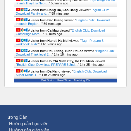
nhanh ThayTro.Net -…
"
58 mins ago
A visitor from
Dong Da, Cao Bang
viewed "
English Club:
Download Family and…
"
59 mins ago
A visitor from
Bac Giang
viewed "
English Club: Download
Infotech English…
"
59 mins ago
A visitor from
Ca Mau
viewed "
English Club: Download
Cambridge More…
"
59 mins ago
A visitor from
Hanoi, Ha Noi
viewed "
Tag - Prepare 3
workbook audio
"
1 hr 5 mins ago
A visitor from
Phu Rieng, Binh Phuoc
viewed "
English Club:
Download Think level 2…
"
1 hr 18 mins ago
A visitor from
Ho Chi Minh City, Ho Chi Minh
viewed
"
English Club: Download PREPARE 6 2nd…
"
1 hr 25 mins ago
A visitor from
Da Nang
viewed "
English Club: Download
Super Minds 1…
"
1 hr 26 mins ago
Get Script
Real Time
Tracking ON
Hướng Dẫn
Hướng dẫn học viên
Hướng dẫn giáo viên