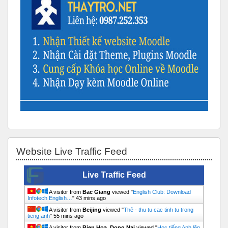
Skip Website Live Traffic Feed
Website Live Traffic Feed
Live Traffic Feed
A visitor from
Bac Giang
viewed "
English Club: Download
Infotech English…
"
43 mins ago
A visitor from
Beijing
viewed "
Thẻ - thu tu cac tinh tu trong
tieng anh
"
55 mins ago
A visitor from
Bien Hoa, Dong Nai
viewed "
Học tiếng Anh lên