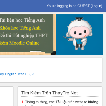
You’re logging in as GUEST (
Log in
)
 English Test 1, 2, 3...
Skip Tìm Kiếm Trên ThayTro.Net
Tìm Kiếm Trên ThayTro.Net
1.
Thông thường, các
Tài liệu
trên website
không