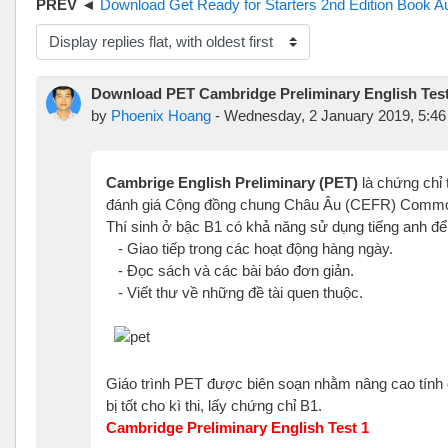
Download Get Ready for Starters 2nd Edition Book A
isplay mode
Download PET Cambridge Preliminary English Test 1
by
Phoenix Hoang
-
Wednesday, 2 January 2019, 5:4
Cambrige English Preliminary (PET)
l
à
chứng chỉ t
đánh giá Cộng đồng chung Châu Âu (CEFR) Common
Thí sinh ở bậc B1 có khả năng sử dụng tiếng anh để
- Giao tiếp trong các hoạt động hàng ngày.
- Đọc sách và các bài báo đơn giản.
- Viết thư về những đề tài quen thuộc.
Giáo trình PET được biên soạn nhằm nâng cao tính đ
bị tốt cho kì thi, lấy chứng chỉ B1.
Cambridge Preliminary English Test 1