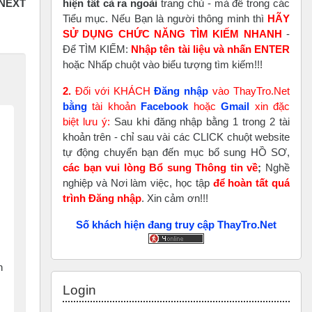
hiện tất cả ra ngoài
trang chủ - mà để trong các
Tiểu mục. Nếu Bạn là người thông minh thì
HÃY
SỬ DỤNG CHỨC NĂNG TÌM KIẾM NHANH
-
Để TÌM KIẾM:
Nhập tên tài liệu và nhấn ENTER
hoặc Nhấp chuột vào biểu tượng tìm kiếm!!!
2.
Đối với KHÁCH
Đăng nhập
vào ThayTro.Net
bằng
tài khoản
Faceboo
k
hoặc
Gmail
xin đặc
biệt lưu ý:
Sau khi đăng nhập bằng 1 trong 2 tài
khoản trên - chỉ sau vài các CLICK chuột website
tự động chuyển bạn đến mục bổ sung HỒ SƠ,
các bạn vui lòng Bổ sung Thông tin về
;
Nghề
nghiệp và Nơi làm việc, học tập
để hoàn tất
quá
trình Đăng nhập
. Xin cảm ơn!!!
Số khách hiện đang truy cập ThayTro.Net
n
Skip Login
Login