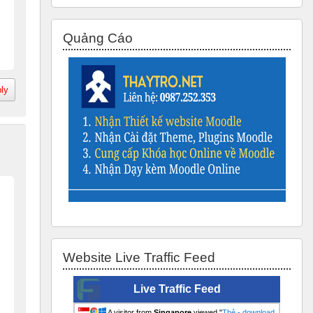
Skip Quảng Cáo
Quảng Cáo
ly
Skip Website Live Traffic Feed
Website Live Traffic Feed
Live Traffic Feed
A visitor from
Singapore
viewed "
Thẻ - download