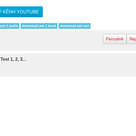
Ý KÊNH YOUTUBE
pet 1 audio
download pet 1 book
download pet test
Permalink
Rep
st 1, 2, 3...