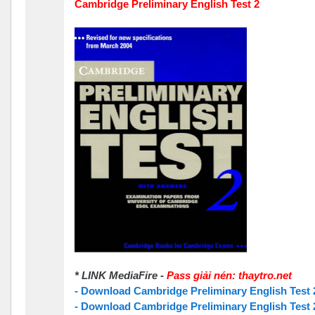
Cambridge Preliminary English Test 2
* LINK MediaFire -
Pass giải nén: thaytro.net
- Download Cambridge Preliminary English Test
- Download Cambridge Preliminary English Test 