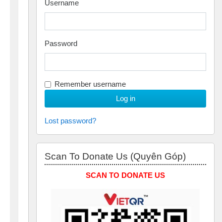
Username
Password
Remember username
Lost password?
Skip Scan to Donate Us (Quyên Góp)
Scan To Donate Us (Quyên Góp)
SCAN TO DONATE US