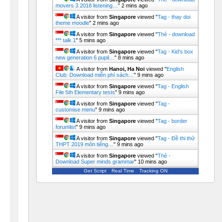
movers 3 2018 listening…
"
2 mins ago
A visitor from
Singapore
viewed "
Tag - thay doi
theme moodle
"
2 mins ago
A visitor from
Singapore
viewed "
Thẻ - download
*** talk 1
"
5 mins ago
A visitor from
Singapore
viewed "
Tag - Kid's box
new generation 6 pupil…
"
8 mins ago
A visitor from
Hanoi, Ha Noi
viewed "
English
Club: Download miễn phí sách…
"
9 mins ago
A visitor from
Singapore
viewed "
Tag - English
File 5th Elementary tests
"
9 mins ago
A visitor from
Singapore
viewed "
Tag -
customise menu
"
9 mins ago
A visitor from
Singapore
viewed "
Tag - border
forumlist
"
9 mins ago
A visitor from
Singapore
viewed "
Tag - Đề thi thử
THPT 2019 môn tiếng…
"
9 mins ago
A visitor from
Singapore
viewed "
Thẻ -
Download Super minds grammar
"
10 mins ago
Get Script
Real Time
Tracking ON