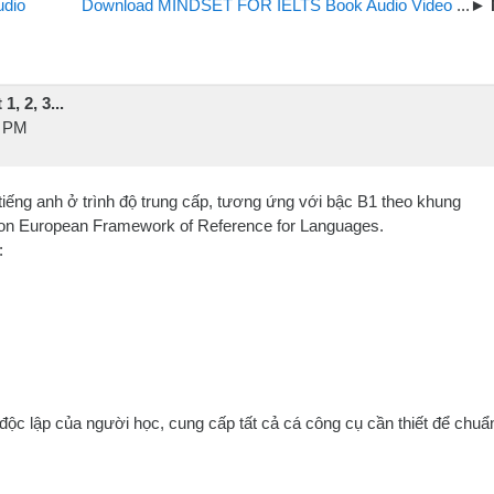
udio
Download MINDSET FOR IELTS Book Audio Video
, 2, 3...
6 PM
iếng anh ở trình độ trung cấp, tương ứng với bậc B1 theo khung
 European Framework of Reference for Languages.
:
ộc lập của người học, cung cấp tất cả cá công cụ cần thiết để chuẩ