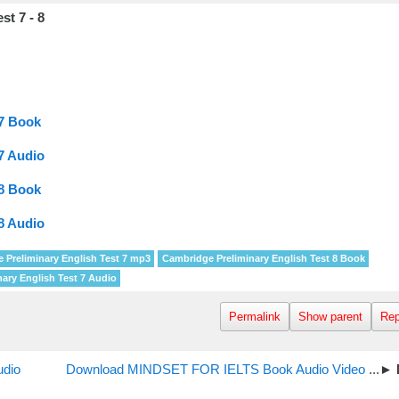
t 7 - 8
 7 Book
7 Audio
 8 Book
8 Audio
 Preliminary English Test 7 mp3
Cambridge Preliminary English Test 8 Book
ary English Test 7 Audio
Permalink
Show parent
Rep
udio
Download MINDSET FOR IELTS Book Audio Video