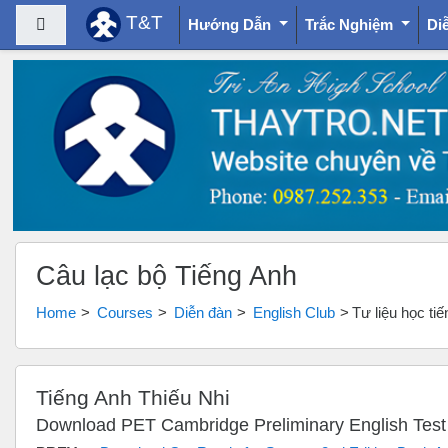
T&T
Side panel
Hướng Dẫn
Trắc Nghiệm
Di
Skip to main content
Câu lạc bộ Tiếng Anh
Home
Courses
Diễn đàn
English Club
Tư liệu học ti
Tiếng Anh Thiếu Nhi
Download PET Cambridge Preliminary English Test 1