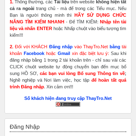
1.
Thông thường, các
Tài liệu
trên website
không hiện tất
cả ra ngoài
trang chủ - mà để trong các Tiểu mục. Nếu
Bạn là người thông minh thì
HÃY SỬ DỤNG CHỨC
NĂNG TÌM KIẾM NHANH
- Để TÌM KIẾM:
Nhập tên tài
liệu và nhấn ENTER
hoặc Nhấp chuột vào biểu tượng tìm
kiếm!!!
2.
Đối với KHÁCH
Đăng nhập
vào ThayTro.Net
bằng
tài
khoản
Faceboo
k
hoặc
Gmail
xin đặc biệt lưu ý:
Sau khi
đăng nhập bằng 1 trong 2 tài khoản trên - chỉ sau vài các
CLICK chuột website tự động chuyển bạn đến mục bổ
sung HỒ SƠ,
các bạn vui lòng Bổ sung Thông tin về
;
Nghề nghiệp và Nơi làm việc, học tập
để hoàn tất
quá
trình Đăng nhập
. Xin cảm ơn!!!
Số khách hiện đang truy cập ThayTro.Net
Bỏ qua Đăng nhập
Đăng Nhập