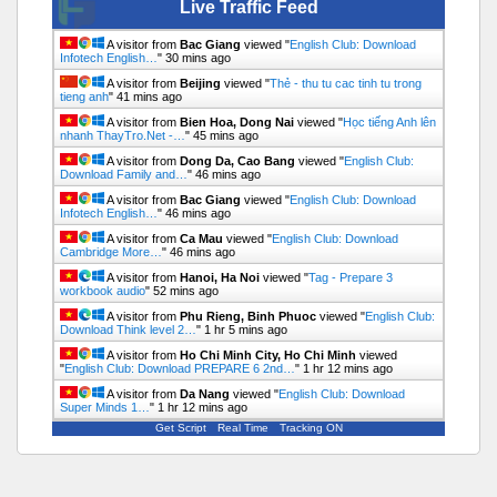
Live Traffic Feed
A visitor from
Bac Giang
viewed "
English Club: Download
Infotech English…
"
30 mins ago
A visitor from
Beijing
viewed "
Thẻ - thu tu cac tinh tu trong
tieng anh
"
41 mins ago
A visitor from
Bien Hoa, Dong Nai
viewed "
Học tiếng Anh lên
nhanh ThayTro.Net -…
"
45 mins ago
A visitor from
Dong Da, Cao Bang
viewed "
English Club:
Download Family and…
"
46 mins ago
A visitor from
Bac Giang
viewed "
English Club: Download
Infotech English…
"
46 mins ago
A visitor from
Ca Mau
viewed "
English Club: Download
Cambridge More…
"
46 mins ago
A visitor from
Hanoi, Ha Noi
viewed "
Tag - Prepare 3
workbook audio
"
52 mins ago
A visitor from
Phu Rieng, Binh Phuoc
viewed "
English Club:
Download Think level 2…
"
1 hr 5 mins ago
A visitor from
Ho Chi Minh City, Ho Chi Minh
viewed
"
English Club: Download PREPARE 6 2nd…
"
1 hr 12 mins ago
A visitor from
Da Nang
viewed "
English Club: Download
Super Minds 1…
"
1 hr 12 mins ago
Get Script
Real Time
Tracking ON