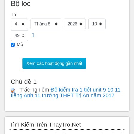
Bộ lọc
Từ
Ngày
Tháng
Năm
Giờ
Phút
Mở
Chủ đề 1
Trắc nghiệm
Đề kiểm tra 1 tiết unit 9 10 11
tiếng Anh 11 trường THPT Trị An năm 2017
Bỏ qua Tìm Kiếm Trên ThayTro.Net
Tìm Kiếm Trên ThayTro.Net