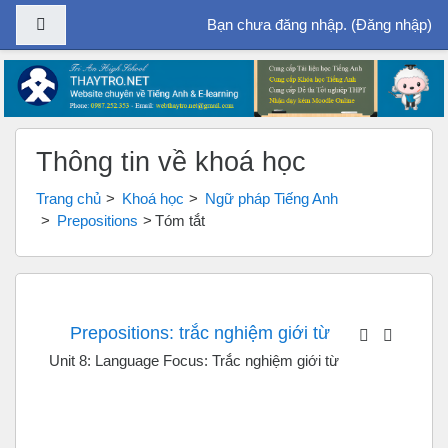
Bảng điều khiển cạnh
Bạn chưa đăng nhập. (
Đăng nhập
)
Chuyển tới nội dung chính
Thông tin về khoá học
Trang chủ
Khoá học
Ngữ pháp Tiếng Anh
Prepositions
Tóm tắt
Prepositions: trắc nghiệm giới từ
Unit 8: Language Focus: Trắc nghiệm giới từ