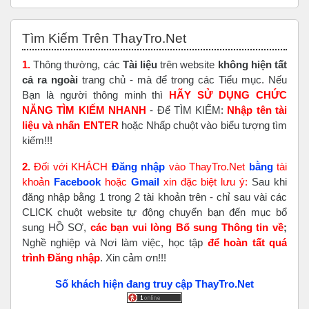
Bỏ qua Tìm Kiếm Trên ThayTro.Net
Tìm Kiếm Trên ThayTro.Net
1.
Thông thường, các
Tài liệu
trên website
không hiện tất
cả ra ngoài
trang chủ - mà để trong các Tiểu mục. Nếu
Bạn là người thông minh thì
HÃY SỬ DỤNG CHỨC
NĂNG TÌM KIẾM NHANH
- Để TÌM KIẾM:
Nhập tên tài
liệu và nhấn ENTER
hoặc Nhấp chuột vào biểu tượng tìm
kiếm!!!
2.
Đối với KHÁCH
Đăng nhập
vào ThayTro.Net
bằng
tài
khoản
Faceboo
k
hoặc
Gmail
xin đặc biệt lưu ý:
Sau khi
đăng nhập bằng 1 trong 2 tài khoản trên - chỉ sau vài các
CLICK chuột website tự động chuyển bạn đến mục bổ
sung HỒ SƠ,
các bạn vui lòng Bổ sung Thông tin về
;
Nghề nghiệp và Nơi làm việc, học tập
để hoàn tất
quá
trình Đăng nhập
. Xin cảm ơn!!!
Số khách hiện đang truy cập ThayTro.Net