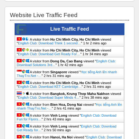
Bỏ qua Website Live Traffic Feed
Website Live Traffic Feed
Live Traffic Feed
A visitor from
Ho Chi Minh City, Ho Chi Minh
viewed
"
English Club: Download Think 1 second…
"
1 hr 2 mins ago
A visitor from
Ho Chi Minh City, Ho Chi Minh
viewed
"
English Club: Download Get Ready For…
"
1 hr 34 mins ago
A visitor from
Dong Da, Cao Bang
viewed "
English Club:
Download Solutions 3rd…
"
1 hr 42 mins ago
A visitor from
Singapore
viewed "
Học tiếng Anh lên nhanh
ThayTro.Net -…
"
2 hrs 31 mins ago
A visitor from
Ho Chi Minh City, Ho Chi Minh
viewed
"
English Club: Download KET Cambridge…
"
2 hrs 31 mins ago
A visitor from
Bangkok, Krung Thep Maha Nakhon
viewed
"
English Club: Download Super Minds 4…
"
2 hrs 38 mins ago
A visitor from
Bien Hoa, Dong Nai
viewed "
Học tiếng Anh lên
nhanh ThayTro.Net -…
"
2 hrs 41 mins ago
A visitor from
Vinh Long
viewed "
English Club: Download
Fun for Flyers…
"
2 hrs 43 mins ago
A visitor from
Vinh Long
viewed "
English Club: Download
Get Ready for…
"
2 hrs 50 mins ago
A visitor from
Hanoi, Ha Noi
viewed "
English Club: Download