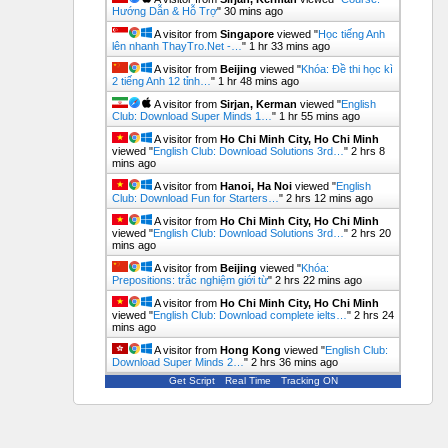
Hướng Dẫn & Hỗ Trợ
"
30 mins ago
A visitor from
Singapore
viewed "
Học tiếng Anh
lên nhanh ThayTro.Net -…
"
1 hr 33 mins ago
A visitor from
Beijing
viewed "
Khóa: Đề thi học kì
2 tiếng Anh 12 tỉnh…
"
1 hr 48 mins ago
A visitor from
Sirjan, Kerman
viewed "
English
Club: Download Super Minds 1…
"
1 hr 55 mins ago
A visitor from
Ho Chi Minh City, Ho Chi Minh
viewed "
English Club: Download Solutions 3rd…
"
2 hrs 8
mins ago
A visitor from
Hanoi, Ha Noi
viewed "
English
Club: Download Fun for Starters…
"
2 hrs 12 mins ago
A visitor from
Ho Chi Minh City, Ho Chi Minh
viewed "
English Club: Download Solutions 3rd…
"
2 hrs 20
mins ago
A visitor from
Beijing
viewed "
Khóa:
Prepositions: trắc nghiệm giới từ
"
2 hrs 22 mins ago
A visitor from
Ho Chi Minh City, Ho Chi Minh
viewed "
English Club: Download complete ielts…
"
2 hrs 24
mins ago
A visitor from
Hong Kong
viewed "
English Club:
Download Super Minds 2…
"
2 hrs 36 mins ago
Get Script
Real Time
Tracking ON