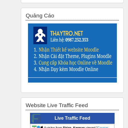
Skip Quảng Cáo
Quảng Cáo
Skip Website Live Traffic Feed
Website Live Traffic Feed
Live Traffic Feed
A visitor from
Sirjan, Kerman
viewed "
Course: