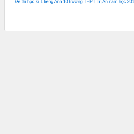
Đề thi học kì 1 tiếng Anh 10 trường THPT Trị An năm học 201