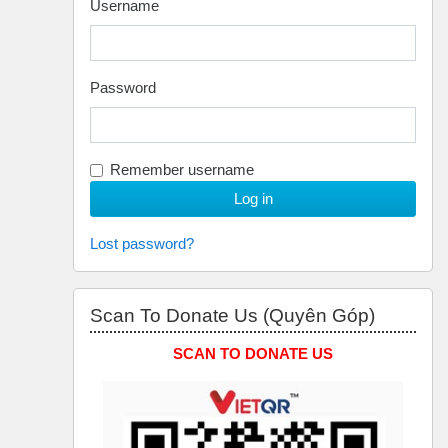
Username
Password
Remember username
Lost password?
Skip Scan to Donate Us (Quyên Góp)
Scan To Donate Us (Quyên Góp)
SCAN TO DONATE US