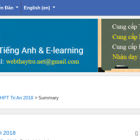
ễn Đàn
English ‎(en)‎
THPT Trị An 2018
Summary
An 2018