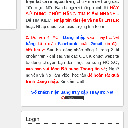
hiện tất cả ra ngoài
trang chủ - mà để trong các
Tiểu mục. Nếu Bạn là người thông minh thì
HÃY
SỬ DỤNG CHỨC NĂNG TÌM KIẾM NHANH
-
Để TÌM KIẾM:
Nhập tên tài liệu và nhấn ENTER
hoặc Nhấp chuột vào biểu tượng tìm kiếm!!!
2.
Đối với KHÁCH
Đăng nhập
vào ThayTro.Net
bằng
tài khoản
Faceboo
k
hoặc
Gmail
xin đặc
biệt lưu ý:
Sau khi đăng nhập bằng 1 trong 2 tài
khoản trên - chỉ sau vài các CLICK chuột website
tự động chuyển bạn đến mục bổ sung HỒ SƠ,
các bạn vui lòng Bổ sung Thông tin về
;
Nghề
nghiệp và Nơi làm việc, học tập
để hoàn tất
quá
trình Đăng nhập
. Xin cảm ơn!!!
Số khách hiện đang truy cập ThayTro.Net
Skip Login
Login