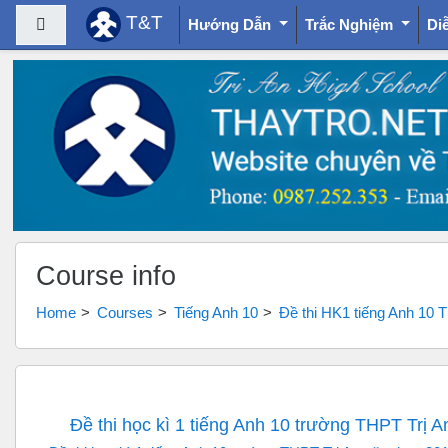
T&T
Side panel
Hướng Dẫn
Trắc Nghiệm
Di
Skip to main content
Course info
Home
Courses
Tiếng Anh 10
Đề thi HK1 tiếng Anh 10 
Đề thi học kì 1 tiếng Anh 10 trường THPT Trị 