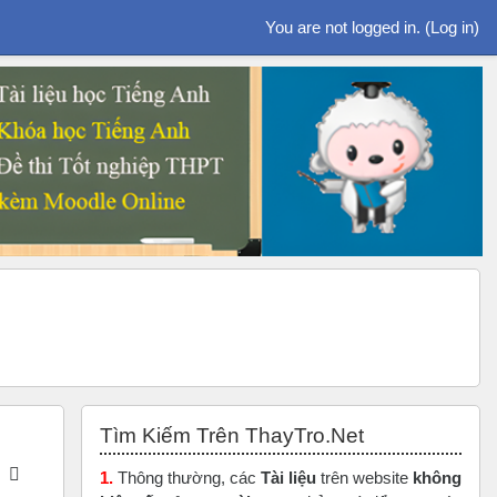
You are not logged in. (
Log in
)
Skip Tìm Kiếm Trên ThayTro.Net
Tìm Kiếm Trên ThayTro.Net
1.
Thông thường, các
Tài liệu
trên website
không