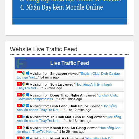
Bỏ qua Website Live Traffic Feed
Website Live Traffic Feed
Live Traffic Feed
A visitor from
Singapore
viewed "
English Club: Dịch Ca dao
tục ngữ Việt…
"
54 mins ago
A visitor from
Son La
viewed "
Học tiếng Anh lên nhanh
ThayTro.Net -…
"
56 mins ago
A visitor from
Dong Thap, Nghe An
viewed "
English Club:
Download complete ielts…
"
1 hr 9 mins ago
A visitor from
Binh Long, Binh Phuoc
viewed "
Học tiếng
Anh lên nhanh ThayTro.Net -…
"
1 hr 12 mins ago
A visitor from
Thu Dau Mot, Binh Duong
viewed "
Học tiếng
Anh lên nhanh ThayTro.Net -…
"
1 hr 13 mins ago
A visitor from
Khanh Hoa, An Giang
viewed "
Học tiếng Anh
lên nhanh ThayTro.Net -…
"
1 hr 29 mins ago
A visitor from
Hanoi, Ha Noi
viewed "
Học tiếng Anh lên