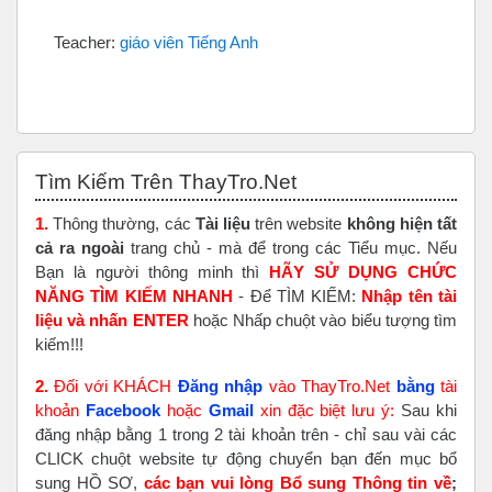
Teacher:
giáo viên Tiếng Anh
Bỏ qua Tìm Kiếm Trên ThayTro.Net
Tìm Kiếm Trên ThayTro.Net
1.
Thông thường, các
Tài liệu
trên website
không hiện tất
cả ra ngoài
trang chủ - mà để trong các Tiểu mục. Nếu
Bạn là người thông minh thì
HÃY SỬ DỤNG CHỨC
NĂNG TÌM KIẾM NHANH
- Để TÌM KIẾM:
Nhập tên tài
liệu và nhấn ENTER
hoặc Nhấp chuột vào biểu tượng tìm
kiếm!!!
2.
Đối với KHÁCH
Đăng nhập
vào ThayTro.Net
bằng
tài
khoản
Faceboo
k
hoặc
Gmail
xin đặc biệt lưu ý:
Sau khi
đăng nhập bằng 1 trong 2 tài khoản trên - chỉ sau vài các
CLICK chuột website tự động chuyển bạn đến mục bổ
sung HỒ SƠ,
các bạn vui lòng Bổ sung Thông tin về
;