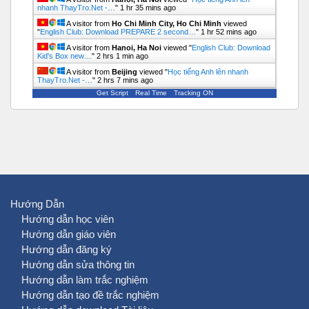
nhanh ThayTro.Net -…
"
1 hr 35 mins ago
A visitor from
Ho Chi Minh City, Ho Chi Minh
viewed
"
English Club: Download PREPARE 2 second…
"
1 hr 52 mins ago
A visitor from
Hanoi, Ha Noi
viewed "
English Club: Download
Kid's Box new…
"
2 hrs 2 mins ago
A visitor from
Beijing
viewed "
Học tiếng Anh lên nhanh
ThayTro.Net -…
"
2 hrs 7 mins ago
Get Script
Real Time
Tracking ON
Hướng Dẫn
Hướng dẫn học viên
Hướng dẫn giáo viên
Hướng dẫn đăng ký
Hướng dẫn sửa thông tin
Hướng dẫn làm trắc nghiệm
Hướng dẫn tạo đề trắc nghiệm