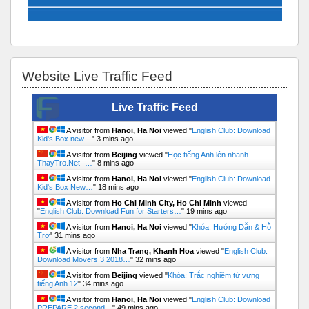
Bỏ qua Website Live Traffic Feed
Website Live Traffic Feed
Live Traffic Feed
A visitor from
Hanoi, Ha Noi
viewed "
English Club: Download
Kid's Box new…
"
3 mins ago
A visitor from
Beijing
viewed "
Học tiếng Anh lên nhanh
ThayTro.Net -…
"
8 mins ago
A visitor from
Hanoi, Ha Noi
viewed "
English Club: Download
Kid's Box New…
"
18 mins ago
A visitor from
Ho Chi Minh City, Ho Chi Minh
viewed
"
English Club: Download Fun for Starters…
"
19 mins ago
A visitor from
Hanoi, Ha Noi
viewed "
Khóa: Hướng Dẫn & Hỗ
Trợ
"
31 mins ago
A visitor from
Nha Trang, Khanh Hoa
viewed "
English Club:
Download Movers 3 2018…
"
32 mins ago
A visitor from
Beijing
viewed "
Khóa: Trắc nghiệm từ vựng
tiếng Anh 12
"
34 mins ago
A visitor from
Hanoi, Ha Noi
viewed "
English Club: Download
PREPARE 2 second…
"
49 mins ago