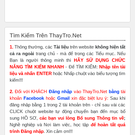
Bỏ qua Tìm Kiếm Trên ThayTro.Net
Tìm Kiếm Trên ThayTro.Net
1.
Thông thường, các
Tài liệu
trên website
không hiện tất
cả ra ngoài
trang chủ - mà để trong các Tiểu mục. Nếu
Bạn là người thông minh thì
HÃY SỬ DỤNG CHỨC
NĂNG TÌM KIẾM NHANH
- Để TÌM KIẾM:
Nhập tên tài
liệu và nhấn ENTER
hoặc Nhấp chuột vào biểu tượng tìm
kiếm!!!
2.
Đối với KHÁCH
Đăng nhập
vào ThayTro.Net
bằng
tài
khoản
Faceboo
k
hoặc
Gmail
xin đặc biệt lưu ý:
Sau khi
đăng nhập bằng 1 trong 2 tài khoản trên - chỉ sau vài các
CLICK chuột website tự động chuyển bạn đến mục bổ
sung HỒ SƠ,
các bạn vui lòng Bổ sung Thông tin về
;
Nghề nghiệp và Nơi làm việc, học tập
để hoàn tất
quá
trình Đăng nhập
. Xin cảm ơn!!!