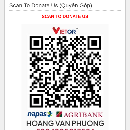
Bỏ qua Scan to Donate Us (Quyên Góp)
Scan To Donate Us (Quyên Góp)
SCAN TO DONATE US