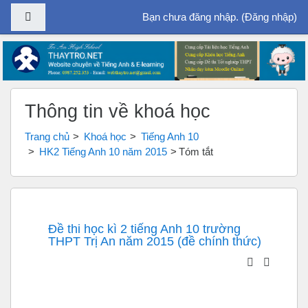
Bảng điều khiển cạnh
Bạn chưa đăng nhập. (
Đăng nhập
)
Chuyển tới nội dung chính
Thông tin về khoá học
Trang chủ
Khoá học
Tiếng Anh 10
HK2 Tiếng Anh 10 năm 2015
Tóm tắt
Đề thi học kì 2 tiếng Anh 10 trường
THPT Trị An năm 2015 (đề chính thức)