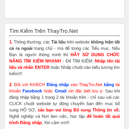
Bỏ qua Tìm Kiếm Trên ThayTro.Net
Tìm Kiếm Trên ThayTro.Net
1.
Thông thường, các
Tài liệu
trên website
không hiện tất
cả ra ngoài
trang chủ - mà để trong các Tiểu mục. Nếu
Bạn là người thông minh thì
HÃY SỬ DỤNG CHỨC
NĂNG TÌM KIẾM NHANH
- Để TÌM KIẾM:
Nhập tên tài
liệu và nhấn ENTER
hoặc Nhấp chuột vào biểu tượng tìm
kiếm!!!
2.
Đối với KHÁCH
Đăng nhập
vào ThayTro.Net
bằng
tài
khoản
Faceboo
k
hoặc
Gmail
xin đặc biệt lưu ý:
Sau khi
đăng nhập bằng 1 trong 2 tài khoản trên - chỉ sau vài các
CLICK chuột website tự động chuyển bạn đến mục bổ
sung HỒ SƠ,
các bạn vui lòng Bổ sung Thông tin về
;
Nghề nghiệp và Nơi làm việc, học tập
để hoàn tất
quá
trình Đăng nhập
. Xin cảm ơn!!!