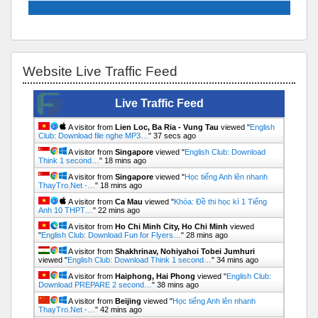
Bỏ qua Website Live Traffic Feed
Website Live Traffic Feed
Live Traffic Feed
A visitor from
Lien Loc, Ba Ria - Vung Tau
viewed "
English
Club: Download file nghe MP3…
"
38 secs ago
A visitor from
Singapore
viewed "
English Club: Download
Think 1 second…
"
18 mins ago
A visitor from
Singapore
viewed "
Học tiếng Anh lên nhanh
ThayTro.Net -…
"
18 mins ago
A visitor from
Ca Mau
viewed "
Khóa: Đề thi học kì 1 Tiếng
Anh 10 THPT…
"
22 mins ago
A visitor from
Ho Chi Minh City, Ho Chi Minh
viewed
"
English Club: Download Fun for Flyers…
"
28 mins ago
A visitor from
Shakhrinav, Nohiyahoi Tobei Jumhuri
viewed "
English Club: Download Think 1 second…
"
34 mins ago
A visitor from
Haiphong, Hai Phong
viewed "
English Club:
Download PREPARE 2 second…
"
38 mins ago
A visitor from
Beijing
viewed "
Học tiếng Anh lên nhanh
ThayTro.Net -…
"
42 mins ago