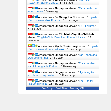
Ready for Starters 2nd…
"
3 mins ago
A visitor from
Singapore
viewed "
Tag - de thi thu
luong the vinh
"
3 mins ago
A visitor from
Co Giang, Ha Noi
viewed "
English
Club: Download A2 KEY for…
"
6 mins ago
A visitor from
Singapore
viewed "
T&T: Forums
"
7 mins ago
A visitor from
Ho Chi Minh City, Ho Chi Minh
viewed "
English Club: Download Fun for Movers…
"
7
mins ago
A visitor from
Myeik, Tanintharyi
viewed "
English
Club: Download Succeed in A2…
"
8 mins ago
A visitor from
Singapore
viewed "
Tag - cach doc
s/es de nho nhat
"
9 mins ago
A visitor from
Singapore
viewed "
Thẻ - de kiem
tra hk1 tieng anh 12 dong…
"
10 mins ago
A visitor from
Singapore
viewed "
Học tiếng Anh
lên nhanh ThayTro.Net -…
"
11 mins ago
A visitor from
Singapore
viewed "
Thẻ - Đề thi
hk1 tiếng Anh 11
"
13 mins ago
Get Script
Real Time
Tracking ON