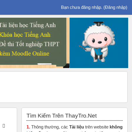
Bạn chưa đăng nhập. (
Đăng nhập
)
Bỏ qua Tìm Kiếm Trên ThayTro.Net
Tìm Kiếm Trên ThayTro.Net
1.
Thông thường, các
Tài liệu
trên website
không