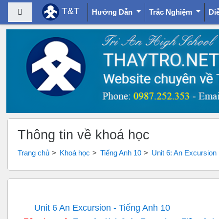
T&T
Bảng điều khiển cạnh
Hướng Dẫn
Trắc Nghiệm
Di
Chuyển tới nội dung chính
Thông tin về khoá học
Trang chủ
Khoá học
Tiếng Anh 10
Unit 6: An Excursion
Unit 6 An Excursion - Tiếng Anh 10