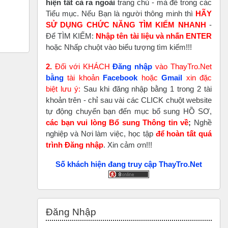
hiện tất cả ra ngoài
trang chủ - mà để trong các
Tiểu mục. Nếu Bạn là người thông minh thì
HÃY
SỬ DỤNG CHỨC NĂNG TÌM KIẾM NHANH
-
Để TÌM KIẾM:
Nhập tên tài liệu và nhấn ENTER
hoặc Nhấp chuột vào biểu tượng tìm kiếm!!!
2.
Đối với KHÁCH
Đăng nhập
vào ThayTro.Net
bằng
tài khoản
Faceboo
k
hoặc
Gmail
xin đặc
biệt lưu ý:
Sau khi đăng nhập bằng 1 trong 2 tài
khoản trên - chỉ sau vài các CLICK chuột website
tự động chuyển bạn đến mục bổ sung HỒ SƠ,
các bạn vui lòng Bổ sung Thông tin về
;
Nghề
nghiệp và Nơi làm việc, học tập
để hoàn tất
quá
trình Đăng nhập
. Xin cảm ơn!!!
Số khách hiện đang truy cập ThayTro.Net
Bỏ qua Đăng nhập
Đăng Nhập