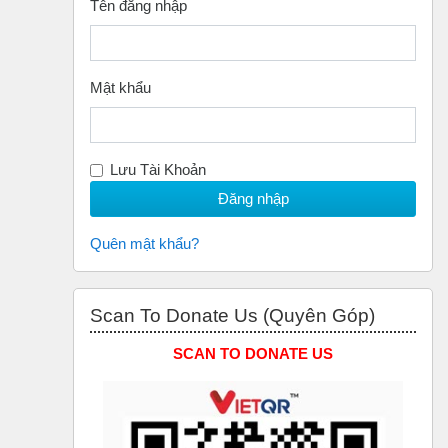
Tên đăng nhập
Mật khẩu
Lưu Tài Khoản
Quên mật khẩu?
Bỏ qua Scan to Donate Us (Quyên Góp)
Scan To Donate Us (Quyên Góp)
SCAN TO DONATE US