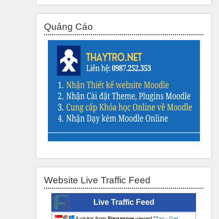
Bỏ qua Quảng Cáo
Quảng Cáo
Bỏ qua Website Live Traffic Feed
Website Live Traffic Feed
Live Traffic Feed
A visitor from
Singapore
viewed "
Tag - Get