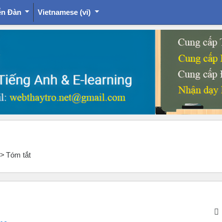
ễn Đàn
Vietnamese ‎(vi)‎
Tóm tắt