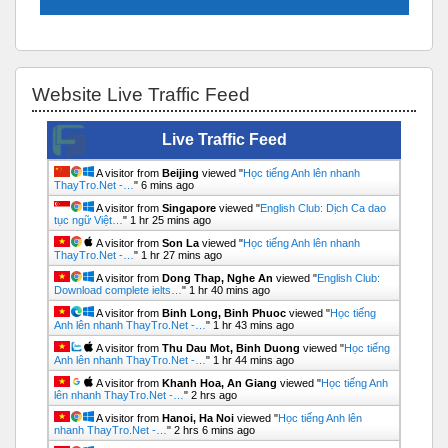
Bỏ qua Website Live Traffic Feed
Website Live Traffic Feed
Live Traffic Feed
A visitor from
Beijing
viewed "
Học tiếng Anh lên nhanh
ThayTro.Net -…
"
6 mins ago
A visitor from
Singapore
viewed "
English Club: Dịch Ca dao
tục ngữ Việt…
"
1 hr 25 mins ago
A visitor from
Son La
viewed "
Học tiếng Anh lên nhanh
ThayTro.Net -…
"
1 hr 27 mins ago
A visitor from
Dong Thap, Nghe An
viewed "
English Club:
Download complete ielts…
"
1 hr 40 mins ago
A visitor from
Binh Long, Binh Phuoc
viewed "
Học tiếng
Anh lên nhanh ThayTro.Net -…
"
1 hr 43 mins ago
A visitor from
Thu Dau Mot, Binh Duong
viewed "
Học tiếng
Anh lên nhanh ThayTro.Net -…
"
1 hr 44 mins ago
A visitor from
Khanh Hoa, An Giang
viewed "
Học tiếng Anh
lên nhanh ThayTro.Net -…
"
2 hrs ago
A visitor from
Hanoi, Ha Noi
viewed "
Học tiếng Anh lên
nhanh ThayTro.Net -…
"
2 hrs 6 mins ago