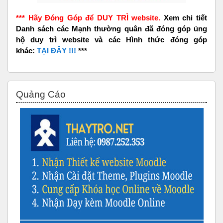
*** Hãy Đóng Góp để DUY TRÌ website.
Xem chi tiết
Danh sách các Mạnh thường quân đã đóng góp ủng
hộ duy trì website và các Hình thức đóng góp
khác:
TẠI ĐÂY !!!
***
Bỏ qua Quảng Cáo
Quảng Cáo