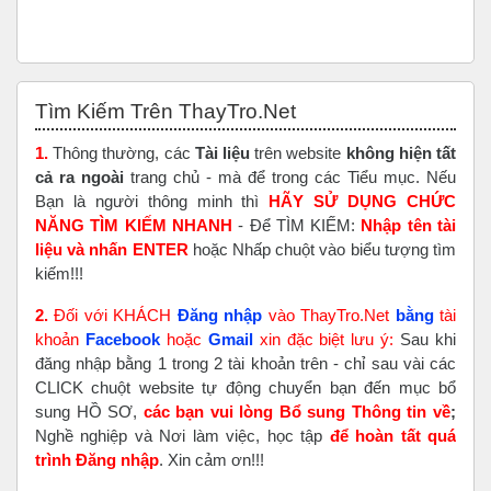
Bỏ qua Tìm Kiếm Trên ThayTro.Net
Tìm Kiếm Trên ThayTro.Net
1.
Thông thường, các
Tài liệu
trên website
không hiện tất
cả ra ngoài
trang chủ - mà để trong các Tiểu mục. Nếu
Bạn là người thông minh thì
HÃY SỬ DỤNG CHỨC
NĂNG TÌM KIẾM NHANH
- Để TÌM KIẾM:
Nhập tên tài
liệu và nhấn ENTER
hoặc Nhấp chuột vào biểu tượng tìm
kiếm!!!
2.
Đối với KHÁCH
Đăng nhập
vào ThayTro.Net
bằng
tài
khoản
Faceboo
k
hoặc
Gmail
xin đặc biệt lưu ý:
Sau khi
đăng nhập bằng 1 trong 2 tài khoản trên - chỉ sau vài các
CLICK chuột website tự động chuyển bạn đến mục bổ
sung HỒ SƠ,
các bạn vui lòng Bổ sung Thông tin về
;
Nghề nghiệp và Nơi làm việc, học tập
để hoàn tất
quá
trình Đăng nhập
. Xin cảm ơn!!!