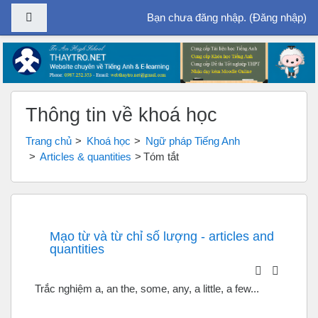
Bảng điều khiển cạnh
Bạn chưa đăng nhập. (
Đăng nhập
)
Chuyển tới nội dung chính
Thông tin về khoá học
Trang chủ
Khoá học
Ngữ pháp Tiếng Anh
Articles & quantities
Tóm tắt
Mạo từ và từ chỉ số lượng - articles and
quantities
Trắc nghiệm a, an the, some, any, a little, a few...