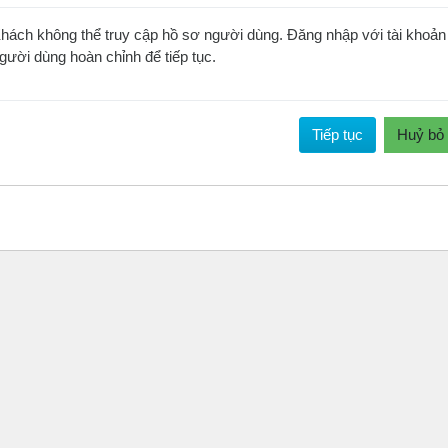
hách không thể truy cập hồ sơ người dùng. Đăng nhập với tài khoản
gười dùng hoàn chỉnh để tiếp tục.
Tiếp tục
Huỷ bỏ