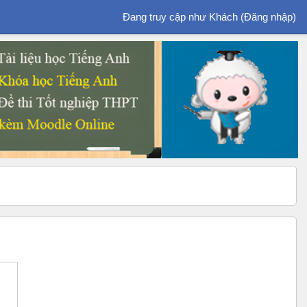
Đang truy cập như Khách (
Đăng nhập
)