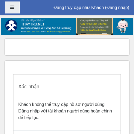
Bảng điều khiển cạnh
Đang truy cập như Khách (
Đăng nhập
)
Chuyển tới nội dung chính
Xác nhận
Khách không thể truy cập hồ sơ người dùng.
Đăng nhập với tài khoản người dùng hoàn chỉnh
để tiếp tục.