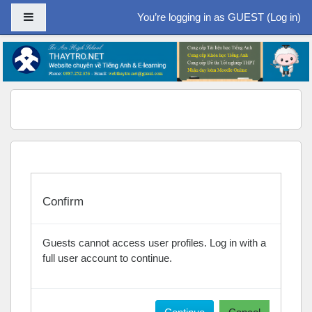
Side panel
You’re logging in as GUEST (
Log in
)
Skip to main content
Confirm
Guests cannot access user profiles. Log in with a
full user account to continue.