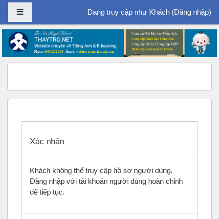
Bảng điều khiển cạnh
Đang truy cập như Khách (
Đăng nhập
)
Chuyển tới nội dung chính
Xác nhận
Khách không thể truy cập hồ sơ người dùng.
Đăng nhập với tài khoản người dùng hoàn chỉnh
để tiếp tục.