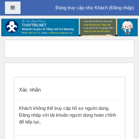
Bảng điều khiển cạnh
Đang truy cập như Khách (
Đăng nhập
)
Chuyển tới nội dung chính
Xác nhận
Khách không thể truy cập hồ sơ người dùng.
Đăng nhập với tài khoản người dùng hoàn chỉnh
để tiếp tục.