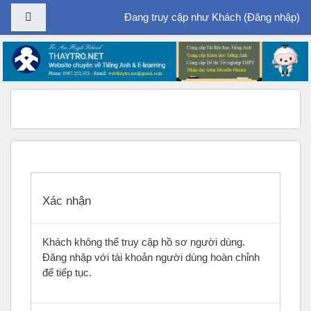
Bảng điều khiển cạnh
Đang truy cập như Khách (
Đăng nhập
)
Chuyển tới nội dung chính
Xác nhận
Khách không thể truy cập hồ sơ người dùng.
Đăng nhập với tài khoản người dùng hoàn chỉnh
để tiếp tục.