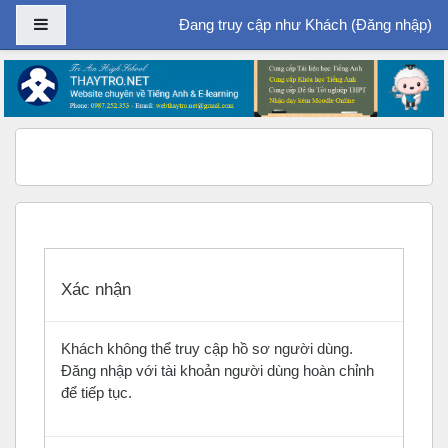
Bảng điều khiển cạnh
Đang truy cập như Khách (
Đăng nhập
)
Chuyển tới nội dung chính
Xác nhận
Khách không thể truy cập hồ sơ người dùng.
Đăng nhập với tài khoản người dùng hoàn chỉnh
để tiếp tục.