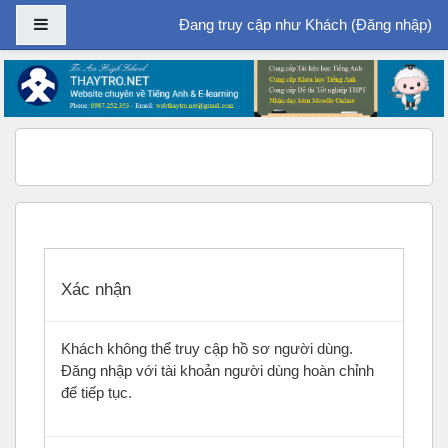
Bảng điều khiển cạnh
Đang truy cập như Khách (
Đăng nhập
)
Chuyển tới nội dung chính
Xác nhận
Khách không thể truy cập hồ sơ người dùng.
Đăng nhập với tài khoản người dùng hoàn chỉnh
để tiếp tục.