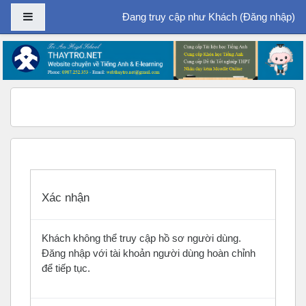
Bảng điều khiển cạnh
Đang truy cập như Khách (
Đăng nhập
)
Chuyển tới nội dung chính
Xác nhận
Khách không thể truy cập hồ sơ người dùng.
Đăng nhập với tài khoản người dùng hoàn chỉnh
để tiếp tục.