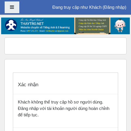
Bảng điều khiển cạnh
Đang truy cập như Khách (
Đăng nhập
)
Chuyển tới nội dung chính
Xác nhận
Khách không thể truy cập hồ sơ người dùng.
Đăng nhập với tài khoản người dùng hoàn chỉnh
để tiếp tục.