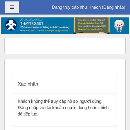
Bảng điều khiển cạnh
Đang truy cập như Khách (
Đăng nhập
)
Chuyển tới nội dung chính
Xác nhận
Khách không thể truy cập hồ sơ người dùng.
Đăng nhập với tài khoản người dùng hoàn chỉnh
để tiếp tục.