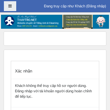
Bảng điều khiển cạnh
Đang truy cập như Khách (
Đăng nhập
)
Chuyển tới nội dung chính
Xác nhận
Khách không thể truy cập hồ sơ người dùng.
Đăng nhập với tài khoản người dùng hoàn chỉnh
để tiếp tục.