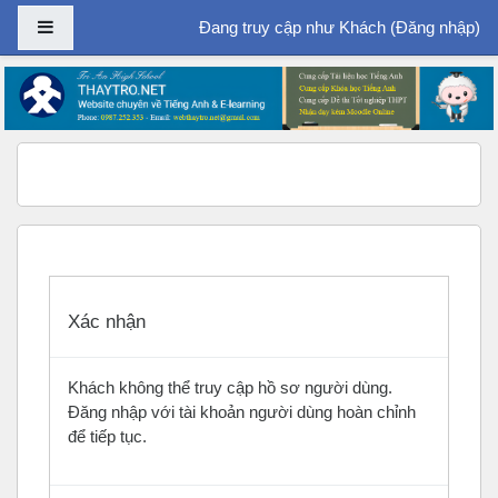
Bảng điều khiển cạnh
Đang truy cập như Khách (
Đăng nhập
)
Chuyển tới nội dung chính
Xác nhận
Khách không thể truy cập hồ sơ người dùng.
Đăng nhập với tài khoản người dùng hoàn chỉnh
để tiếp tục.