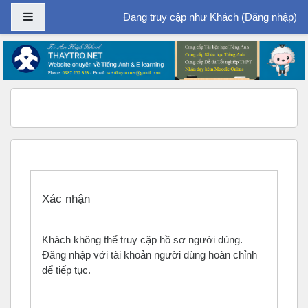
Bảng điều khiển cạnh
Đang truy cập như Khách (
Đăng nhập
)
Chuyển tới nội dung chính
Xác nhận
Khách không thể truy cập hồ sơ người dùng.
Đăng nhập với tài khoản người dùng hoàn chỉnh
để tiếp tục.