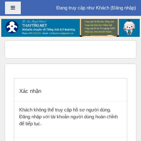
Bảng điều khiển cạnh
Đang truy cập như Khách (
Đăng nhập
)
Chuyển tới nội dung chính
Xác nhận
Khách không thể truy cập hồ sơ người dùng.
Đăng nhập với tài khoản người dùng hoàn chỉnh
để tiếp tục.