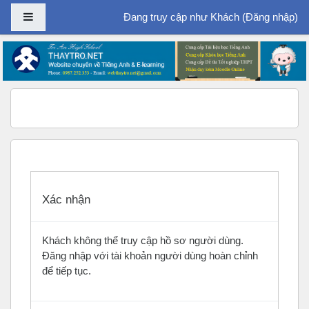
Bảng điều khiển cạnh
Đang truy cập như Khách (
Đăng nhập
)
Chuyển tới nội dung chính
Xác nhận
Khách không thể truy cập hồ sơ người dùng.
Đăng nhập với tài khoản người dùng hoàn chỉnh
để tiếp tục.