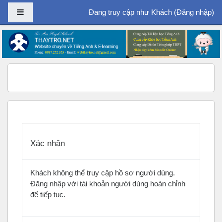
Bảng điều khiển cạnh
Đang truy cập như Khách (
Đăng nhập
)
Chuyển tới nội dung chính
Xác nhận
Khách không thể truy cập hồ sơ người dùng.
Đăng nhập với tài khoản người dùng hoàn chỉnh
để tiếp tục.