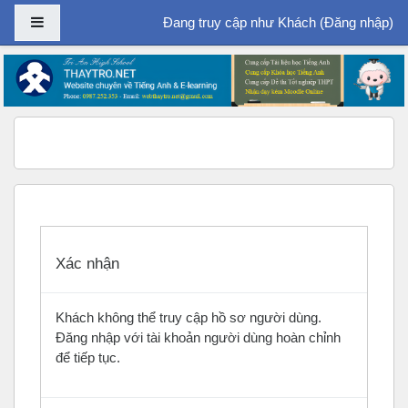
Bảng điều khiển cạnh
Đang truy cập như Khách (
Đăng nhập
)
Chuyển tới nội dung chính
Xác nhận
Khách không thể truy cập hồ sơ người dùng.
Đăng nhập với tài khoản người dùng hoàn chỉnh
để tiếp tục.